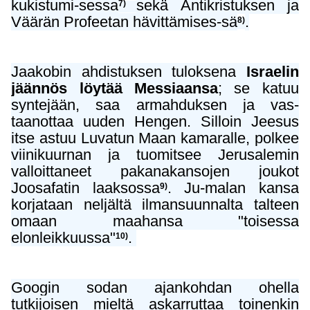
kukistumi-sessa
sekä Antikristuksen ja
7)
Väärän Profeetan hävittämises-sä
.
8)
Jaakobin ahdistuksen tuloksena
Israelin
jäännös löytää Messiaansa
; se katuu
syntejään, saa armahduksen ja vas-
taanottaa uuden Hengen. Silloin
Jeesus
itse astuu Luvatun Maan kamaralle, polkee
viinikuurnan ja tuomitsee Jerusalemin
valloittaneet pakanakansojen joukot
Joosafatin laaksossa
.
Ju-malan kansa
9)
korjataan neljältä ilmansuunnalta talteen
omaan maahansa "toisessa
elonleikkuussa"
.
10)
Googin sodan ajankohdan ohella
tutkijoisen mieltä askarruttaa toinenkin