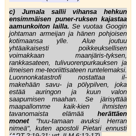
c)
Jumala sallii
vihansa hehkun
ensimmäisen puner-ruksen kajastaa
aamunkoiton lailla.
Se vuotaa Googin
johtaman armeijan ja hänen pohjoisen
kotimaansa ylle. Alue joutuu
yhtäaikaisesti poikkeuksellisen
voimakkaan maanjäris-tyksen,
rankkasateen, tulivuorenpurkauksen ja
ilmeisen me-teoriittisateen runtelemaksi.
Luonnonkatastrofi nostattaa il-
makehään savu- ja pölypilven, joka
estää auringon ja kuun valon
saapumisen maahan. Se järisyttää
maapallomme kaik-kien ihmisten
tavanomaista elämää
herättäen
monet
"huu-tamaan avuksi Herran
nimeä", kuten apostoli Pietari ennusti
(APT 2:19-21; vrt. ILM 6:12-17).