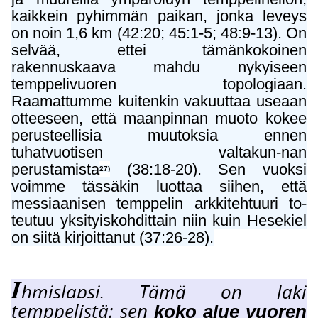
kaikkein pyhimmän paikan, jonka leveys
on noin 1,6 km (42:20; 45:1-5; 48:9-13). On
selvää, ettei tämänkokoinen
rakennuskaava mahdu nykyiseen
temppelivuoren topologiaan.
Raamattumme kuitenkin vakuuttaa useaan
otteeseen, että maanpinnan muoto kokee
perusteellisia muutoksia ennen
tuhatvuotisen valtakun-nan
perustamista
(38:18-20)
. Sen vuoksi
27)
voimme tässäkin luottaa siihen, että
messiaanisen temppelin arkkitehtuuri to-
teutuu yksityiskohdittain niin kuin Hesekiel
on siitä kirjoittanut (37:26-28).
I
hmislapsi
,
Tämä on laki
temppelistä: sen
koko alue vuoren