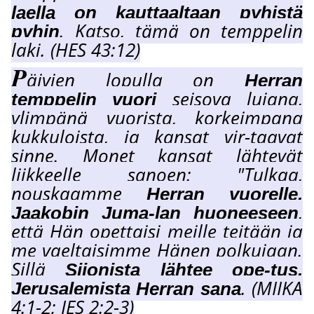
laella on kauttaaltaan pyhistä
. Katso, tämä on temppelin
pyhin
laki. (HES 43:12)
P
äivien lopulla on
Herran
seisova lujana,
temppelin vuori
ylimpänä vuorista, korkeimpana
kukkuloista, ja kansat vir-taavat
sinne. Monet kansat lähtevät
liikkeelle sanoen: "Tulkaa,
nouskaamme
Herran vuorelle,
,
Jaakobin Juma-lan huoneeseen
että Hän opettaisi meille teitään ja
me vaeltaisimme Hänen polkujaan.
Sillä
Siionista lähtee ope-tus,
. (MIIKA
Jerusalemista Herran sana
4:1-2; JES 2:2-3)