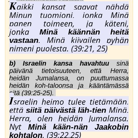
K
aikki kansat saavat nähdä
Minun tuomioni, jonka Minä
panen toimeen, ja käteni,
jonka
Minä käännän heitä
.
Minä kiivailen pyhän
vastaan
nimeni puolesta. (39:21, 25
)
b)
Israelin kansa havahtuu
sinä
päivänä tietoisuuteen, että Herra,
heidän Jumalansa, on puuttumassa
heidän koh-taloonsa ja kääntämässä
sitä
(39:25-25)
.
I
sraelin heimo tulee tietämään,
että
Minä,
siitä päivästä läh-tien
Herra, olen heidän Jumalansa.
Nyt
Minä kään-nän Jaakobin
. (39:22,25)
kohtalon