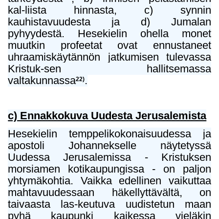
kal-liista hinnasta, c) synnin
kauhistavuudesta ja d) Jumalan
pyhyydestä. Hesekielin ohella monet
muutkin profeetat ovat ennustaneet
uhraamiskäytännön jatkumisen tulevassa
Kristuk-sen hallitsemassa
valtakunnassa
.
22)
c) Ennakkokuva Uudesta Jerusalemista
Hesekielin temppelikokonaisuudessa ja
apostoli Johannekselle näytetyssä
Uudessa Jerusalemissa - Kristuksen
morsiamen kotikaupungissa - on paljon
yhtymäkohtia. Vaikka edellinen vaikuttaa
mahtavuudessaan häkellyttävältä, on
taivaasta las-keutuva uudistetun maan
pyhä kaupunki kaikessa vieläkin