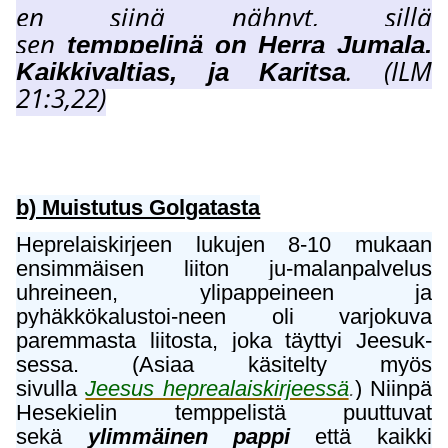
en siinä nähnyt, sillä
sen
temppelinä on Herra Jumala,
. (ILM
Kaikkivaltias, ja Karitsa
21:3,22)
b) Muistutus Golgatasta
Heprelaiskirjeen lukujen 8-10 mukaan
ensimmäisen liiton ju-malanpalvelus
uhreineen, ylipappeineen ja
pyhäkkökalustoi-neen oli varjokuva
paremmasta liitosta, joka täyttyi Jeesuk-
sessa. (Asiaa käsitelty myös
sivulla
Jeesus heprealaiskirjeessä
.
) Niinpä
Hesekielin temppelistä puuttuvat
sekä
ylimmäinen pappi
että kaikki