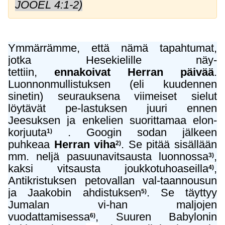
JOOEL 4:1-2)
Ymmärrämme, että nämä tapahtumat,
jotka Hesekielille näy-
tettiin,
ennakoivat
Herran päivää
.
Luonnonmullistuksen (eli kuudennen
sinetin) seurauksena viimeiset sielut
löytävät pe-lastuksen juuri ennen
Jeesuksen ja enkelien suorittamaa elon-
korjuuta
. Googin sodan jälkeen
1)
puhkeaa
Herran viha
. Se pitää sisällään
2)
mm. neljä pasuunavitsausta luonnossa
,
3)
kaksi vitsausta joukkotuhoaseilla
,
4)
Antikristuksen petovallan val-taannousun
ja Jaakobin ahdistuksen
. Se täyttyy
5)
Jumalan vi-han maljojen
vuodattamisessa
, Suuren Babylonin
6)