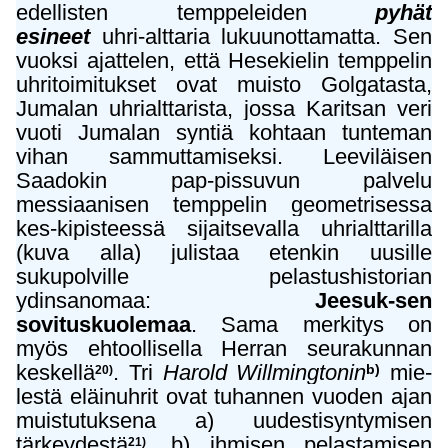
edellisten temppeleiden
pyhät
esineet
uhri-alttaria lukuunottamatta. Sen
vuoksi ajattelen, että Hesekielin temppelin
uhritoimitukset ovat muisto Golgatasta,
Jumalan uhrialttarista, jossa Karitsan veri
vuoti Jumalan syntiä kohtaan tunteman
vihan sammuttamiseksi. Leeviläisen
Saadokin pap-pissuvun palvelu
messiaanisen temppelin geometrisessa
kes-kipisteessä sijaitsevalla uhrialttarilla
(kuva alla) julistaa etenkin uusille
sukupolville pelastushistorian
ydinsanomaa:
Jeesuk-sen
sovituskuolemaa
. Sama merkitys on
myös ehtoollisella Herran seurakunnan
keskellä
. Tri
Harold Willmingtonin
mie-
b)
20)
lestä eläinuhrit ovat tuhannen vuoden ajan
muistutuksena a) uudestisyntymisen
tärkeydestä
, b) ihmisen pelastamisen
21)