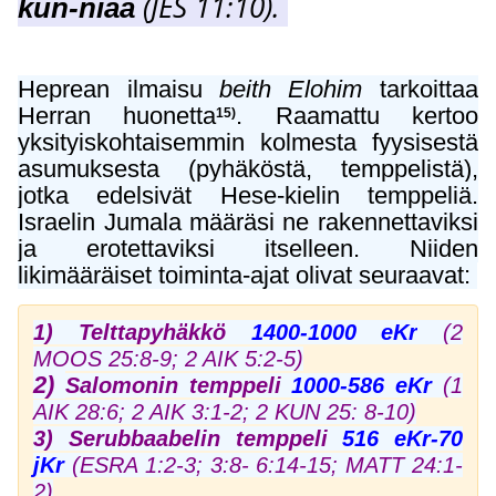
(JES 11:10).
kun-niaa
Heprean ilmaisu
beith Elohim
tarkoittaa
Herran huonetta
. Raamattu kertoo
15)
yksityiskohtaisemmin kolmesta fyysisestä
asumuksesta (pyhäköstä, temppelistä),
jotka edelsivät Hese-kielin temppeliä.
Israelin Jumala määräsi ne rakennettaviksi
ja erotettaviksi itselleen. Niiden
likimääräiset toiminta-ajat olivat seuraavat:
1)
Telttapyhäkkö
1400-1000 eKr
(2
MOOS 25:8-9; 2 AIK 5:2-5)
2)
Salomonin temppeli
1000-586 eKr
(1
AIK 28:6; 2 AIK 3:1-2; 2 KUN 25: 8-10)
3)
Serubbaabelin temppeli
516 eKr-70
jKr
(ESRA 1:2-3; 3:8- 6:14-15; MATT 24:1-
2)