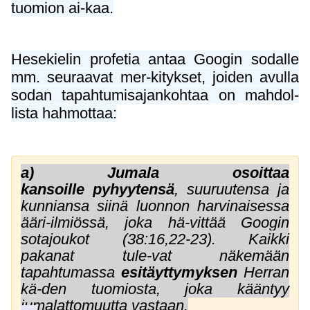
tuomion ai-kaa.
Hesekielin profetia antaa Googin sodalle
mm. seuraavat mer-kitykset, joiden avulla
sodan tapahtumisajankohtaa on mahdol-
lista hahmottaa:
a) Jumala osoittaa
kansoille
pyhyytensä
, suuruutensa ja
kunniansa siinä luonnon harvinaisessa
ääri-ilmiössä, joka hä-vittää Googin
sotajoukot (38:16,22-23). Kaikki
pakanat tule-vat näkemään
tapahtumassa
esitäyttymyksen
Herran
kä-den tuomiosta, joka kääntyy
jumalattomuutta vastaan.