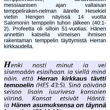
messiaanisen ajan valtaisan
temppeliraken-nelman äärelle Hesekiel
vietiin Hengen näyissä 14 vuotta
Salomonin temppelin tuhon jälkeen (40:1-
2). Profeetta oli silloin
51-vuotias. Hänen
annettiin katsella viimeisen ihmisen
rakentaman temppelin täyttymistä Herran
kirkkaudella.
H
enki nosti minut ja vei
sisempään esipihaan, ja siellä minä
näin, että
Herran kirkkaus täytti
(HES 43:5). S
inä päivänä
temppelin
seisoo Iisain juurivesa kansojen
viirinä. Kansat etsivät Häntä,
ja
Hänen asumuksensa on täynnä