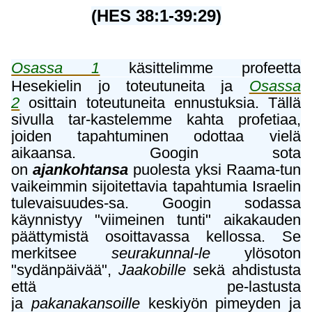
(HES 38:1-39:29)
Osassa 1
käsittelimme profeetta
Hesekielin jo toteutuneita ja
Osassa
2
osittain toteutuneita ennustuksia. Tällä
sivulla tar-kastelemme kahta profetiaa,
joiden tapahtuminen odottaa vielä
aikaansa. Googin sota
on
ajankohtansa
puolesta yksi Raama-tun
vaikeimmin sijoitettavia tapahtumia Israelin
tulevaisuudes-sa.
Googin sodassa
käynnistyy "viimeinen tunti" aikakauden
päättymistä osoittavassa kellossa. Se
merkitsee
seurakunnal-le
ylösoton
"sydänpäivää",
Jaakobille
sekä ahdistusta
että pe-lastusta
ja
pakanakansoille
keskiyön pimeyden ja