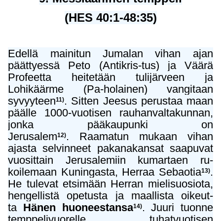
(HES 40:1-48:35)
Edellä mainitun Jumalan vihan ajan
päättyessä Peto (Antikris-tus) ja Väärä
Profeetta heitetään tulijärveen ja
Lohikäärme (Pa-holainen) vangitaan
syvyyteen
. Sitten Jeesus perustaa maan
11)
päälle 1000-vuotisen rauhanvaltakunnan,
jonka pääkaupunki on
Jerusalem
.
Raamatun mukaan vihan
12)
ajasta selvinneet pakanakansat saapuvat
vuosittain Jerusalemiin kumartaen ru-
koilemaan Kuningasta, Herraa Sebaotia
.
13)
He tulevat etsimään Herran mielisuosiota,
hengellistä opetusta ja maallista oikeut-
ta
Hänen huoneestansa
. Juuri tuonne
14)
temppelivuorelle, tuhatvuotisen