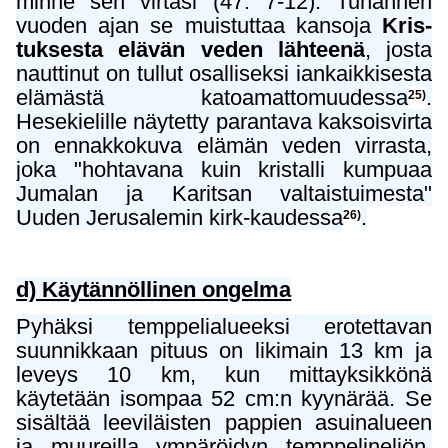
minne sen virtasi (47: 7-12). Tuhannen
vuoden ajan se muistuttaa kansoja
Kris-
tuksesta elävän veden lähteenä
, josta
nauttinut on tullut osalliseksi iankaikkisesta
elämästä katoamattomuudessa
.
25)
Hesekielille näytetty parantava kaksoisvirta
on ennakkokuva elämän veden virrasta,
joka "hohtavana kuin kristalli kumpuaa
Jumalan ja Karitsan valtaistuimesta"
Uuden Jerusalemin kirk-kaudessa
.
26)
d) Käytännöllinen ongelma
Pyhäksi temppelialueeksi erotettavan
suunnikkaan pituus on likimain 13 km ja
leveys 10 km, kun mittayksikkönä
käytetään isompaa 52 cm:n kyynärää. Se
sisältää leeviläisten pappien asuinalueen
ja muureilla ympäröidyn temppelineliön,