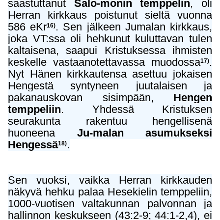
saastuttanut
Salo-monin temppelin
, oli
Herran kirkkaus poistunut sieltä vuonna
586 eKr
. Sen jälkeen Jumalan kirkkaus,
16)
joka VT:ssa oli hehkunut kuluttavan tulen
kaltaisena, saapui Kristuksessa ihmisten
keskelle vastaanotettavassa muodossa
.
17)
Nyt Hänen kirkkautensa asettuu jokaisen
Hengestä syntyneen juutalaisen ja
pakanauskovan sisimpään,
Hengen
temppeliin
. Yhdessä Kristuksen
seurakunta rakentuu hengellisenä
huoneena
Ju-malan asumukseksi
Hengessä
.
18)
Sen vuoksi, vaikka Herran kirkkauden
näkyvä hehku palaa Hesekielin temppeliin,
1000-vuotisen valtakunnan palvonnan ja
hallinnon keskukseen (43:2-9; 44:1-2,4), ei