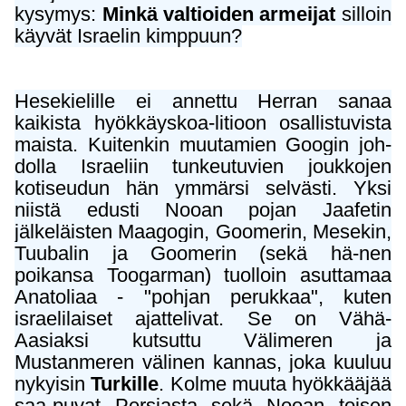
kysymys:
Minkä valtioiden armeijat
silloin
käyvät Israelin kimppuun?
Hesekielille ei annettu Herran sanaa
kaikista hyökkäyskoa-litioon osallistuvista
maista. Kuitenkin muutamien Googin joh-
dolla Israeliin tunkeutuvien joukkojen
kotiseudun hän ymmärsi selvästi. Yksi
niistä edusti Nooan pojan Jaafetin
jälkeläisten Maagogin, Goomerin, Mesekin,
Tuubalin ja Goomerin (sekä hä-nen
poikansa Toogarman) tuolloin asuttamaa
Anatoliaa - "pohjan perukkaa", kuten
israelilaiset ajattelivat. Se on Vähä-
Aasiaksi kutsuttu Välimeren ja
Mustanmeren välinen kannas, joka kuuluu
nykyisin
Turkille
. Kolme muuta hyökkääjää
saa-puvat Persiasta sekä Nooan toisen