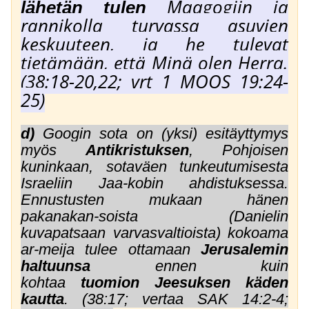
Maagogiin ja
lähetän tulen
rannikolla turvassa asuvien
keskuuteen, ja he tulevat
tietämään, että Minä olen Herra.
(38:18-20,22; vrt 1 MOOS 19:24-
25)
d)
Googin sota on (yksi) esitäyttymys
myös
Antikristuksen
, Pohjoisen
kuninkaan, sotaväen tunkeutumisesta
Israeliin Jaa-kobin ahdistuksessa.
Ennustusten mukaan hänen
pakanakan-soista (Danielin
kuvapatsaan varvasvaltioista) kokoama
ar-meija tulee ottamaan
Jerusalemin
haltuunsa
ennen kuin
kohtaa
tuomion
Jeesuksen käden
kautta
. (38:17; vertaa SAK 14:2-4;