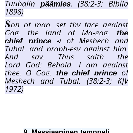
Tuubalin
. (38:2-3; Biblia
päämies
1898)
S
on of man, set th
y
face against
Gog, the land of Ma-gog,
the
of Meshech and
chief princ
e
a)
Tubal, and proph-es
y
against him,
And sa
y
, Thus saith the
Lord God; Behold, I am against
thee, O Gog,
of
the chief prince
Meshech and Tubal. (38:2-3; KJV
1972)
9. Messiaaninen temppeli