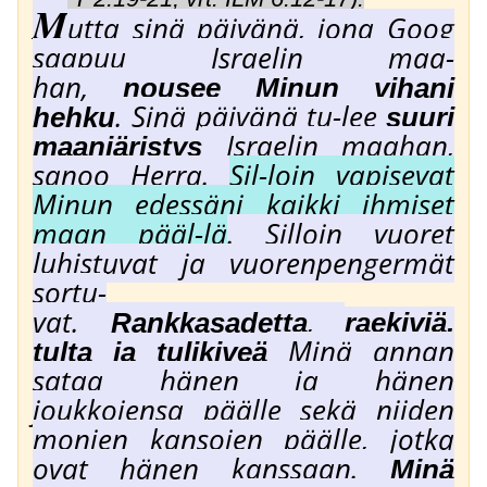
M
utta sinä päivänä, jona Goog
saapuu Israelin maa-
han,
nousee Minun vihani
. Sinä päivänä tu-lee
hehku
suuri
Israelin maahan,
maanjäristys
sanoo Herra.
Sil-loin vapisevat
Minun edessäni kaikki ihmiset
maan pääl-lä
.
Silloin vuoret
luhistuvat ja vuorenpengermät
sortu-
vat.
,
Rankkasadetta
raekiviä,
Minä annan
tulta ja tulikiveä
sataa hänen ja hänen
joukkojensa päälle sekä niiden
monien kansojen päälle, jotka
ovat hänen kanssaan.
Minä