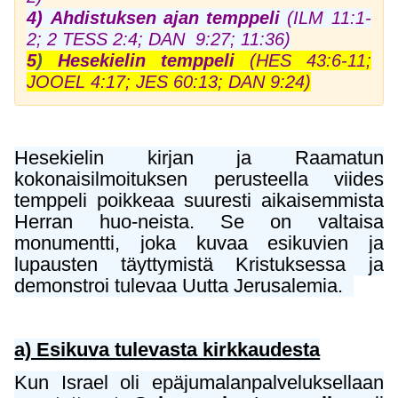
4)
Ahdistuksen ajan temppeli
(ILM 11:1-
2; 2 TESS 2:4; DAN 9:27; 11:36)
5
)
Hesekielin temppeli
(HES 43:6-11;
JOOEL 4:17; JES 60:13; DAN 9:24)
Hesekielin kirjan ja Raamatun
kokonaisilmoituksen perusteella viides
temppeli poikkeaa suuresti aikaisemmista
Herran huo-neista. Se on valtaisa
monumentti, joka kuvaa esikuvien ja
lupausten täyttymistä Kristuksessa ja
demonstroi tulevaa Uutta Jerusalemia.
a) Esikuva tulevasta kirkkaudesta
Kun Israel oli epäjumalanpalveluksellaan