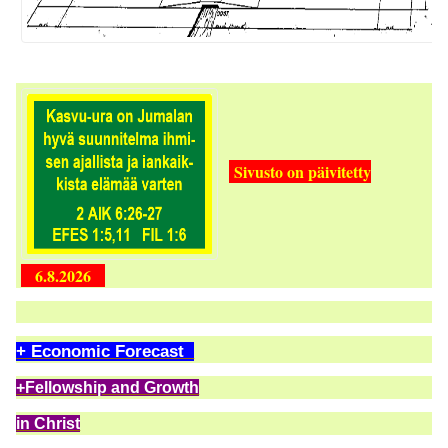
Sivusto on päivitetty
6.8.2026
+ Economic Forecast
+Fellowship and Growth
in Christ