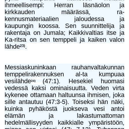
ihmeellisempi: Herran läsnäolon ja
kirkkauden määrässä, ra-
kennusmateriaalien jaloudessa ja
kaupungin koossa. Sen suunnittelija ja
rakentaja on Jumala; Kaikkivaltias itse ja
Ka-ritsa on sen temppeli ja kaiken valon
lähde
.
23)
Messiaskuninkaan rauhanvaltakunnan
temppelirakennuksen al-ta kumpuaa
vesilähde
(47:1)
. Hesekiel huomasi
24)
vedessä kaksi ominaisuutta. Veden virta
kykenee ottamaan haltuunsa ihmisen, joka
sille antautuu (47:3-5). Toiseksi hän näki,
kuinka pyhäköstä juokseva vesi antoi
elämän ja lakastumattoman
hedelmällisyyden kaikkialle ympäristöön,