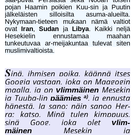
pojan Haamin poikien Kuu-sin ja Puutin
jälkeläisten silloisilta asuma-alueilta.
Nykymaan-tieteen mukaan nämä valtiot
ovat
Iran
,
Sudan
ja
Libya
. Kaikki neljä
Hesekielin ennustamaa maahan
tunkeutuvaa ar-meijakuntaa tulevat siten
muslimivaltioista.
S
inä, ihmisen poika, käännä itses
Googia vastaan, joka on Maagogin
maalla, ja on
Mesekin
y
limmäinen
ja Tuuba-lin
, ja ennusta
päämies
a)
hänestä. Ja sano: näin sanoo Her-
ra: katso, Minä tulen kimppuus,
sinä Goog, joka olet
y
lim-
Mesekin ja
mäinen