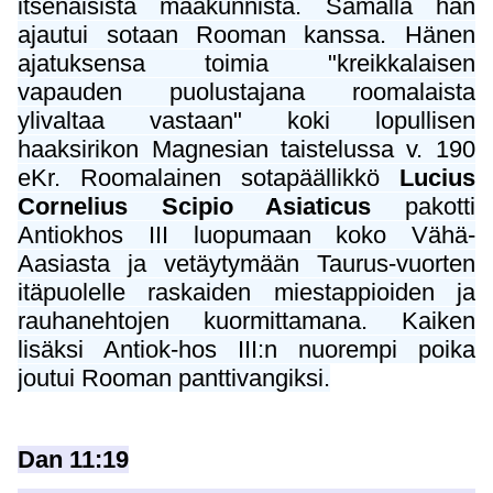
itsenäisistä maakunnista. Samalla hän
ajautui sotaan Rooman kanssa. Hänen
ajatuksensa toimia "kreikkalaisen
vapauden puolustajana roomalaista
ylivaltaa vastaan" koki lopullisen
haaksirikon Magnesian taistelussa v. 190
eKr. Roomalainen sotapäällikkö
Lucius
Cornelius Scipio Asiaticus
pakotti
Antiokhos III luopumaan koko Vähä-
Aasiasta ja vetäytymään Taurus-vuorten
itäpuolelle raskaiden miestappioiden ja
rauhanehtojen kuormittamana. Kaiken
lisäksi Antiok-hos III:n nuorempi poika
joutui Rooman panttivangiksi.
Dan 11:19