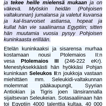
ja
tekee heille mielensä mukaan
ja on
väkevä. Myöskin heidän (Pohjoisen
valtakunnan) jumalansa ja valetut kuvansa
ja kal-lisarvoiset astiansa, hopeat ja
kullat hän vie saaliinansa Egyptiin; sitten
hän muutamia vuosia pysyy Pohjoisen
kuninkaasta erillään.
Etelän kuninkaaksi ja sisarensa murhaa
kostamaan nousi Ptolemaios II:n
vesa
Ptolemaios III
(246-222 eKr).
Menestyksekkäästi hän hyökkäsi Pohjan
kuninkaan
Seleukos II
:n joukkoja vastaan
miehittäen mm. Seleukidi-valtakunnan
molemmat pääkaupungit, Syyrian
Antiokian ja Tigris joen länsirannalla
sijaitsevan Seleukeian. Sotasaaliinaan hän
toi Egyptiin 4000 talenttia kultaa, 40 000