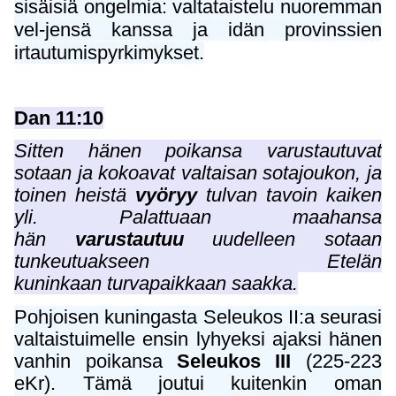
sisäisiä ongelmia: valtataistelu nuoremman
vel-jensä kanssa ja idän provinssien
irtautumispyrkimykset.
Dan 11:10
Sitten hänen poikansa varustautuvat
sotaan ja kokoavat valtaisan sotajoukon, ja
toinen heistä
vyöryy
tulvan tavoin kaiken
yli. Palattuaan maahansa
hän
varustautuu
uudelleen sotaan
tunkeutuakseen Etelän
kuninkaan turvapaikkaan saakka.
Pohjoisen kuningasta Seleukos II:a seurasi
valtaistuimelle ensin lyhyeksi ajaksi hänen
vanhin poikansa
Seleukos III
(225-223
eKr). Tämä joutui kuitenkin oman