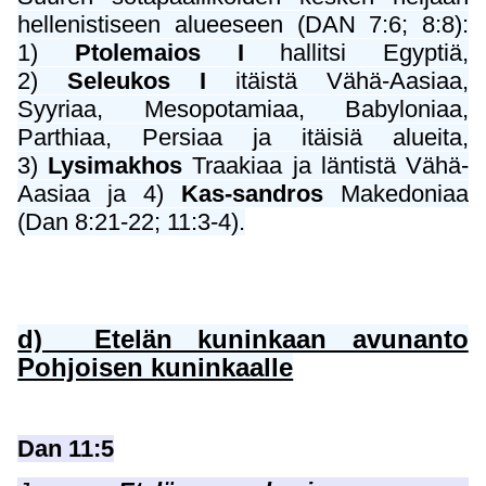
hellenistiseen alueeseen (DAN 7:6; 8:8):
1)
Ptolemaios I
hallitsi Egyptiä,
2)
Seleukos I
itäistä Vähä-Aasiaa,
Syyriaa, Mesopotamiaa, Babyloniaa,
Parthiaa, Persiaa ja itäisiä alueita,
3)
Lysimakhos
Traakiaa ja läntistä Vähä-
Aasiaa ja 4)
Kas-sandros
Makedoniaa
(Dan 8:21-22; 11:3-4).
d) Etelän kuninkaan avunanto
Pohjoisen kuninkaalle
Dan 11:5