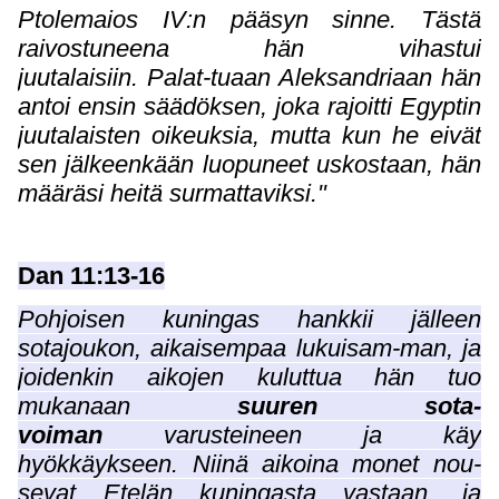
Ptolemaios IV:n pääsyn sinne. Tästä
raivostuneena hän vihastui
juutalaisiin. Palat-tuaan Aleksandriaan hän
antoi ensin säädöksen, joka rajoitti Egyptin
juutalaisten oikeuksia, mutta kun he eivät
sen jälkeenkään luopuneet uskostaan, hän
määräsi heitä surmattaviksi."
Dan 11:13-16
Pohjoisen kuningas hankkii jälleen
sotajoukon, aikaisempaa lukuisam-man, ja
joidenkin aikojen kuluttua hän tuo
mukanaan
suuren sota-
voiman
varusteineen ja käy
hyökkäykseen. Niinä aikoina monet nou-
sevat Etelän kuningasta vastaan, ja