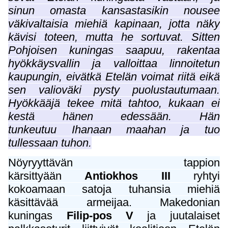
sinun omasta kansastasikin nousee
väkivaltaisia miehiä kapinaan, jotta näky
kävisi toteen, mutta he sortuvat. Sitten
Pohjoisen kuningas saapuu, rakentaa
hyökkäysvallin ja valloittaa linnoitetun
kaupungin, eivätkä Etelän voimat riitä eikä
sen valioväki pysty puolustautumaan.
Hyökkääjä tekee mitä tahtoo, kukaan ei
kestä hänen edessään. Hän
tunkeutuu Ihanaan maahan ja tuo
tullessaan tuhon.
Nöyryyttävän tappion
kärsittyään
Antiokhos III
ryhtyi
kokoamaan satoja tuhansia miehiä
käsittävää armeijaa. Makedonian
kuningas
Filip-pos V
ja juutalaiset