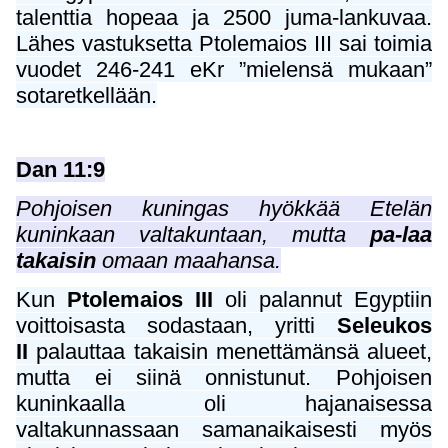
talenttia hopeaa ja 2500 juma-lankuvaa.
Lähes vastuksetta Ptolemaios III sai toimia
vuodet 246-241 eKr ”mielensä mukaan”
sotaretkellään.
Dan 11:9
Pohjoisen kuningas hyökkää Etelän
kuninkaan valtakuntaan, mutta
pa-laa
takaisin
omaan maahansa.
Kun
Ptolemaios III
oli palannut Egyptiin
voittoisasta sodastaan, yritti
Seleukos
II
palauttaa takaisin menettämänsä alueet,
mutta ei siinä onnistunut. Pohjoisen
kuninkaalla oli hajanaisessa
valtakunnassaan samanaikaisesti myös