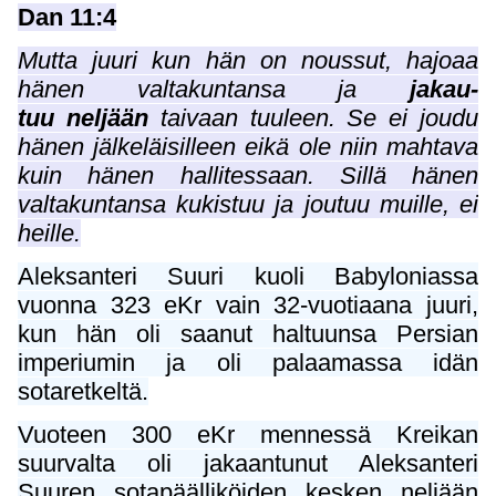
Dan 11:4
Mutta juuri kun hän on noussut, hajoaa
hänen valtakuntansa ja
jakau-
tuu neljään
taivaan tuuleen. Se ei joudu
hänen jälkeläisilleen eikä ole niin mahtava
kuin hänen hallitessaan. Sillä hänen
valtakuntansa kukistuu ja joutuu muille, ei
heille.
Aleksanteri Suuri kuoli Babyloniassa
vuonna 323 eKr vain 32-vuotiaana juuri,
kun hän oli saanut haltuunsa Persian
imperiumin ja oli palaamassa idän
sotaretkeltä.
Vuoteen 300 eKr mennessä Kreikan
suurvalta oli jakaantunut Aleksanteri
Suuren sotapäälliköiden kesken neljään