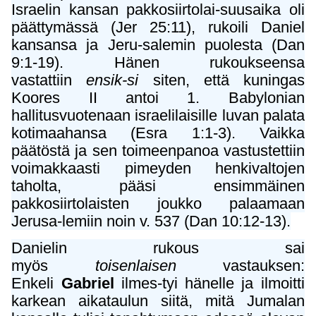
Israelin kansan pakkosiirtolai-suusaika oli
päättymässä (Jer 25:11), rukoili Daniel
kansansa ja Jeru-salemin puolesta (Dan
9:1-19). Hänen rukoukseensa
vastattiin
ensik-si
siten, että kuningas
Koores II antoi 1. Babylonian
hallitusvuotenaan israelilaisille luvan palata
kotimaahansa (Esra 1:1-3). Vaikka
päätöstä ja sen toimeenpanoa vastustettiin
voimakkaasti pimeyden henkivaltojen
taholta, pääsi ensimmäinen
pakkosiirtolaisten joukko palaamaan
Jerusa-lemiin noin v. 537 (Dan 10:12-13).
Danielin rukous sai
myös
toisenlaisen
vastauksen:
Enkeli
Gabriel
ilmes-tyi hänelle ja ilmoitti
karkean aikataulun siitä, mitä Jumalan