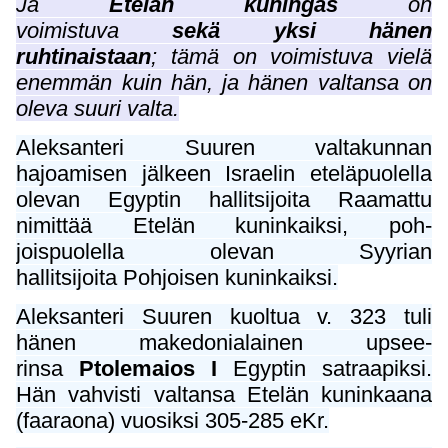
Ja
Etelän kuningas
on
voimistuva
sekä yksi hänen
ruhtinaistaan
; tämä on voimistuva vielä
enemmän kuin hän, ja hänen valtansa on
oleva suuri valta.
Aleksanteri Suuren valtakunnan
hajoamisen jälkeen Israelin eteläpuolella
olevan Egyptin hallitsijoita Raamattu
nimittää Etelän kuninkaiksi, poh-
joispuolella olevan Syyrian
hallitsijoita Pohjoisen kuninkaiksi.
Aleksanteri Suuren kuoltua v. 323 tuli
hänen makedonialainen upsee-
rinsa
Ptolemaios I
Egyptin satraapiksi.
Hän vahvisti valtansa Etelän kuninkaana
(faaraona) vuosiksi 305-285 eKr.