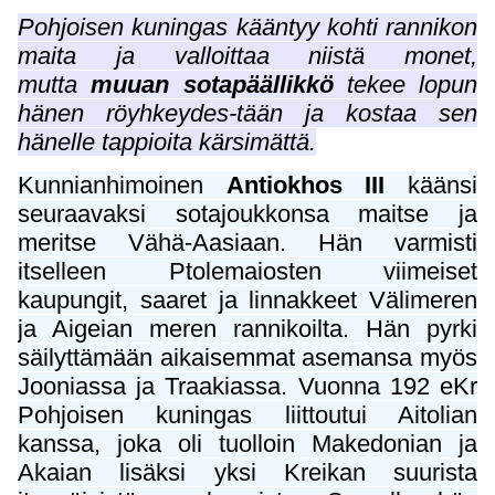
Pohjoisen kuningas kääntyy kohti rannikon
maita ja valloittaa niistä monet,
mutta
muuan sotapäällikkö
tekee lopun
hänen röyhkeydes-tään ja kostaa sen
hänelle tappioita kärsimättä.
Kunnianhimoinen
Antiokhos III
käänsi
seuraavaksi sotajoukkonsa maitse ja
meritse Vähä-Aasiaan. Hän varmisti
itselleen Ptolemaiosten viimeiset
kaupungit, saaret ja linnakkeet Välimeren
ja Aigeian meren rannikoilta. Hän pyrki
säilyttämään aikaisemmat asemansa myös
Jooniassa ja Traakiassa. Vuonna 192 eKr
Pohjoisen kuningas liittoutui Aitolian
kanssa, joka oli tuolloin Makedonian ja
Akaian lisäksi yksi Kreikan suurista