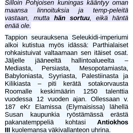
Silloin Pohjoisen kuningas kääntyy oman
maansa linnoituksia ja temp-peleitä
vastaan, mutta
hän sortuu
, eikä häntä
enää ole.
Tappion seurauksena Seleukidi-imperiumi
alkoi kutistua myös idässä: Parthialaiset
rohkaistuivat valtaamaan sen itäiset osat.
Jäljelle jääneeltä hallintoalueelta –
Mediasta, Persiasta, Mesopotamiasta,
Babyloniasta, Syyriasta, Palestiinasta ja
Kilikiasta – piti kerätä sotakorvausta
Roomalle keskimäärin 1250 talenttia
vuodessa 12 vuoden ajan. Ollessaan v.
187 eKr Elamissa (Elymaisissa) lähellä
Susan kaupunkia ryöstämässä erästä
pakanatemppeliä kohtasi
Antiokhos
III
kuolemansa väkivallanteon uhrina.