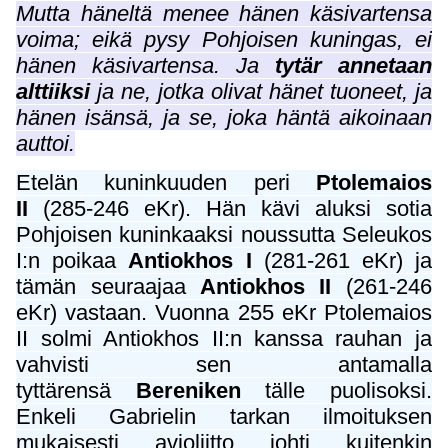
Mutta häneltä menee hänen käsivartensa
voima; eikä pysy Pohjoisen kuningas, ei
hänen käsivartensa. Ja
tytär annetaan
alttiiksi
ja ne, jotka olivat hänet tuoneet, ja
hänen isänsä, ja se, joka häntä aikoinaan
auttoi.
Etelän kuninkuuden peri
Ptolemaios
II
(285-246 eKr). Hän kävi aluksi sotia
Pohjoisen kuninkaaksi noussutta Seleukos
I:n poikaa
Antiokhos I
(281-261 eKr) ja
tämän seuraajaa
Antiokhos II
(261-246
eKr) vastaan. Vuonna 255 eKr Ptolemaios
II solmi Antiokhos II:n kanssa rauhan ja
vahvisti sen antamalla
tyttärensä
Bereniken
tälle puolisoksi.
Enkeli Gabrielin tarkan ilmoituksen
mukaisesti avioliitto johti kuitenkin