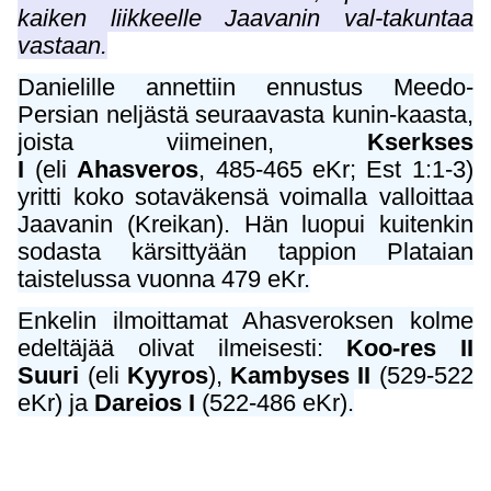
kaiken liikkeelle Jaavanin val-takuntaa
vastaan.
Danielille annettiin ennustus Meedo-
Persian neljästä seuraavasta kunin-kaasta,
joista viimeinen,
Kserkses
I
(eli
Ahasveros
, 485-465 eKr; Est 1:1-3)
yritti koko sotaväkensä voimalla valloittaa
Jaavanin (Kreikan). Hän luopui kuitenkin
sodasta kärsittyään tappion Plataian
taistelussa vuonna 479 eKr.
Enkelin ilmoittamat Ahasveroksen kolme
edeltäjää olivat ilmeisesti:
Koo-res II
Suuri
(eli
Kyyros
),
Kambyses II
(529-522
eKr) ja
Dareios I
(522-486 eKr).