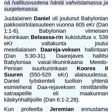
nä hallitusvuotena häntä vahvistamassa ja
suojelemassa.
Juutalainen
Daniel
oli joutunut Babylonian
pakkosiirtolaisuuteen vuonna 605 eKr (Dan
1:1-6). Babylonian viimeisen
kuninkaan
Belsassa-rin
kukistuttua v. 539
eKr valtakunta joutui
meedialaisen
Daareja-veksen
hallintaan
(Dan 5:30-31). Daarejaves hallitsi
Babyloniaa vasal-likuninkaana Meedo-
Persian suurkuninkaan
Koores II
Suuren
(550-529 eKr) alaisuudessa.
Daniel työskenteli tuolloin yhtenä
esimiehenä Daa-rejaveksen nimittämille
satraapeille eli maakunnan
käskynhaltijoille (Dan 6:1-2,28).
Kun profeetta
Jeremian
ennustama