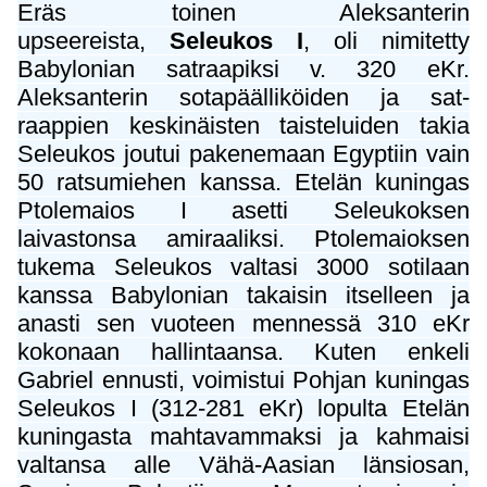
Eräs toinen Aleksanterin
upseereista,
Seleukos I
, oli nimitetty
Babylonian satraapiksi v. 320 eKr.
Aleksanterin sotapäälliköiden ja sat-
raappien keskinäisten taisteluiden takia
Seleukos joutui pakenemaan Egyptiin vain
50 ratsumiehen kanssa. Etelän kuningas
Ptolemaios I asetti Seleukoksen
laivastonsa amiraaliksi. Ptolemaioksen
tukema Seleukos valtasi 3000 sotilaan
kanssa Babylonian takaisin itselleen ja
anasti sen vuoteen mennessä 310 eKr
kokonaan hallintaansa. Kuten enkeli
Gabriel ennusti, voimistui Pohjan kuningas
Seleukos I (312-281 eKr) lopulta Etelän
kuningasta mahtavammaksi ja kahmaisi
valtansa alle Vähä-Aasian länsiosan,