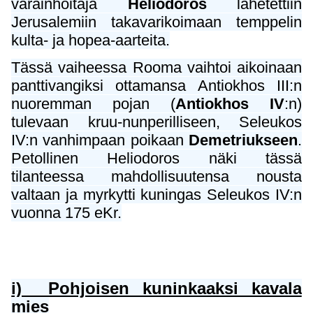
varainhoitaja
Heliodoros
lähetettiin
Jerusalemiin takavarikoimaan temppelin
kulta- ja hopea-aarteita.
Tässä vaiheessa Rooma vaihtoi aikoinaan
panttivangiksi ottamansa Antiokhos III:n
nuoremman pojan (
Antiokhos IV
:n)
tulevaan kruu-nunperilliseen, Seleukos
IV:n vanhimpaan poikaan
Demetriukseen
.
Petollinen Heliodoros näki tässä
tilanteessa mahdollisuutensa nousta
valtaan ja myrkytti kuningas Seleukos IV:n
vuonna 175 eKr.
i) Pohjoisen kuninkaaksi kavala
mies