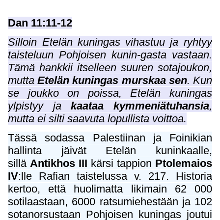
Dan 11:11-12
Silloin Etelän kuningas vihastuu ja ryhtyy
taisteluun Pohjoisen kunin-gasta vastaan.
Tämä hankkii itselleen suuren sotajoukon,
mutta
Etelän kuningas murskaa sen
. Kun
se joukko on poissa, Etelän kuningas
ylpistyy ja
kaataa kymmeniätuhansia
,
mutta ei silti saavuta lopullista voittoa.
Tässä sodassa Palestiinan ja Foinikian
hallinta jäivät Etelän kuninkaalle,
sillä
Antikhos III
kärsi tappion
Ptolemaios
IV
:lle Rafian taistelussa v. 217. Historia
kertoo, että huolimatta likimain 62 000
sotilaastaan, 6000 ratsumiehestään ja 102
sotanorsustaan Pohjoisen kuningas joutui