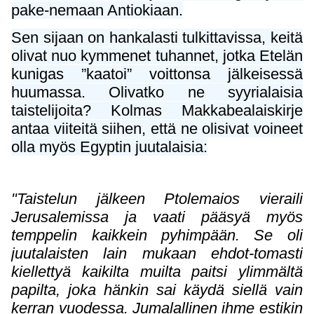
pake-nemaan Antiokiaan.
Sen sijaan on hankalasti tulkittavissa, keitä
olivat nuo kymmenet tuhannet, jotka Etelän
kunigas ”kaatoi” voittonsa jälkeisessä
huumassa. Olivatko ne syyrialaisia
taistelijoita? Kolmas Makkabealaiskirje
antaa viiteitä siihen, että ne olisivat voineet
olla myös Egyptin juutalaisia:
"Taistelun jälkeen Ptolemaios vieraili
Jerusalemissa ja vaati pääsyä myös
temppelin kaikkein pyhimpään. Se oli
juutalaisten lain mukaan ehdot-tomasti
kiellettyä kaikilta muilta paitsi ylimmältä
papilta, joka hänkin sai käydä siellä vain
kerran vuodessa. Jumalallinen ihme estikin