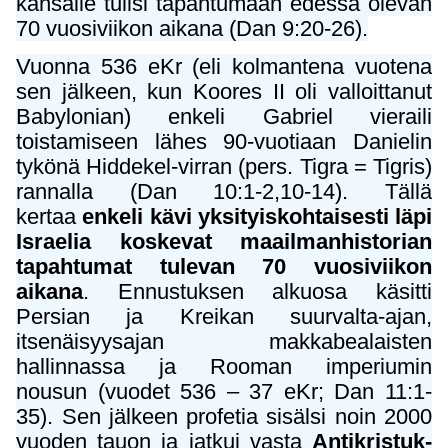
kansalle tulisi tapahtumaan edessä olevan
70 vuosiviikon aikana (Dan 9:20-26).
Vuonna 536 eKr (eli kolmantena vuotena
sen jälkeen, kun Koores II oli valloittanut
Babylonian) enkeli Gabriel vieraili
toistamiseen lähes 90-vuotiaan Danielin
tykönä Hiddekel-virran (pers. Tigra = Tigris)
rannalla (Dan 10:1-2,10-14). Tällä
kertaa
enkeli kävi yksityiskohtaisesti läpi
Israelia koskevat maailmanhistorian
tapahtumat tulevan 70 vuosiviikon
aikana
. Ennustuksen alkuosa käsitti
Persian ja Kreikan suurvalta-ajan,
itsenäisyysajan makkabealaisten
hallinnassa ja Rooman imperiumin
nousun (vuodet 536 – 37 eKr; Dan 11:1-
35). Sen jälkeen profetia sisälsi noin 2000
vuoden tauon ja jatkui vasta
Antikristuk-