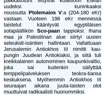
palkkasoturit liittyivät koalitioon Etelän
uudeksi kuninkaaksi
noussutta
Ptolemaios V
:a (204-180 eKr)
vastaan. Vuoteen 198 eKr mennessä
taistelut kääntyvät egyptiläisen
sotapäällikön
Sco-paan
tappioksi. Ihana
maa ja Palestiinan alue siirtyi uusien
seleukidi-isäntien hallintaan. Vallattuaan
Jerusalemin Antiokhos III nimitti kau-
pungin Juudean Antiokiaksi, ja siitä tuli
kreikkalainen autonominen kaupunkivaltio,
joka sai kuitenkin säilyttää
temppelipalveluksen teokra-tiansa
keskuksena. Myöhemmin Antiokhos III
seuraajan aikana juuta-laisten olot
muuttuivat radikaalisti huonommiksi.