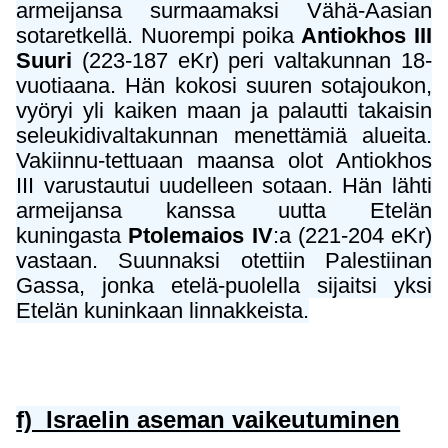
armeijansa surmaamaksi Vähä-Aasian
sotaretkellä. Nuorempi poika
Antiokhos III
Suuri
(223-187 eKr) peri valtakunnan 18-
vuotiaana. Hän kokosi suuren sotajoukon,
vyöryi yli kaiken maan ja palautti takaisin
seleukidivaltakunnan menettämiä alueita.
Vakiinnu-tettuaan maansa olot Antiokhos
III varustautui uudelleen sotaan. Hän lähti
armeijansa kanssa uutta Etelän
kuningasta
Ptolemaios IV
:a (221-204 eKr)
vastaan. Suunnaksi otettiin Palestiinan
Gassa, jonka etelä-puolella sijaitsi yksi
Etelän kuninkaan linnakkeista.
f) Israelin aseman vaikeutuminen