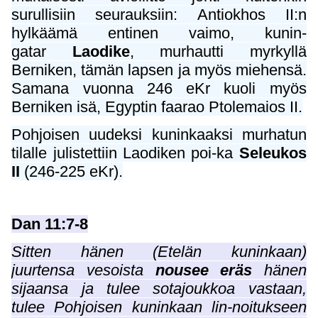
surullisiin seurauksiin: Antiokhos II:n
hylkäämä entinen vaimo, kunin-
gatar
Laodike
, murhautti myrkyllä
Berniken, tämän lapsen ja myös miehensä.
Samana vuonna 246 eKr kuoli myös
Berniken isä, Egyptin faarao Ptolemaios II.
Pohjoisen uudeksi kuninkaaksi murhatun
tilalle julistettiin Laodiken poi-ka
Seleukos
II
(246-225 eKr).
Dan 11:7-8
Sitten hänen (Etelän kuninkaan)
juurtensa vesoista
nousee eräs
hänen
sijaansa ja tulee sotajoukkoa vastaan,
tulee Pohjoisen kuninkaan lin-noitukseen