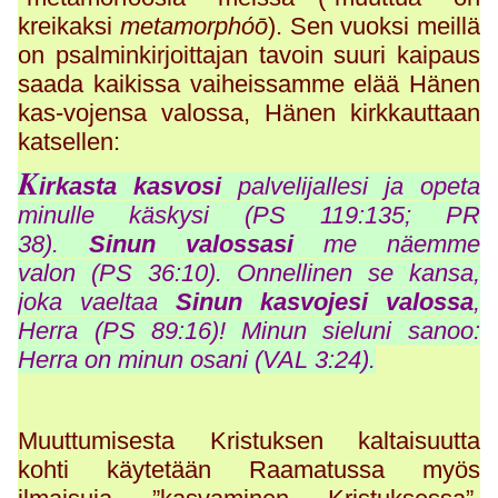
kreikaksi
metamorphόō
). Sen vuoksi meillä
on psalminkirjoittajan tavoin suuri kaipaus
saada kaikissa vaiheissamme elää Hänen
kas-vojensa valossa, Hänen kirkkauttaan
katsellen:
K
irkasta kasvosi
palvelijallesi ja opeta
minulle käskysi (PS 119:135; PR
38).
Sinun valossasi
me näemme
valon (PS 36:10). Onnellinen se kansa,
joka vaeltaa
Sinun kasvojesi valossa
,
Herra (PS 89:16)! Minun sieluni sanoo:
Herra on minun osani (VAL 3:24).
Muuttumisesta Kristuksen kaltaisuutta
kohti käytetään Raamatussa myös