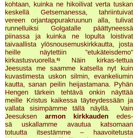
kohtaan, kuinka ne hikoilivat verta tuskan
keskellä Getsemanessa, tahriintuivat
vereen orjantappurakruunun alla, tulivat
runnelluiksi Golgatalle päättyneessä
piinassa ja kuinka ne lopulta loistivat
taivaallista ylösnousemuskirkkautta, josta
heille näytettiin ”etukäteisdemo”
kirkastusvuorella.
Näin kirkas-tettua
6)
Jeesusta me saamme katsella nyt kuin
kuvastimesta uskon silmin, evankeliumin
kautta, sanan peilin heijastamana. Pyhän
Hengen tärkein tehtävä onkin näyttää
meille Kristus kaikessa täyteydessään ja
vallata sisimpämme tällä näyllä. Vain
Jeesuksen
armon kirkkauden
edes-
sä uskallamme avautua katsomaan
totuutta itsestämme – haavoitetusta