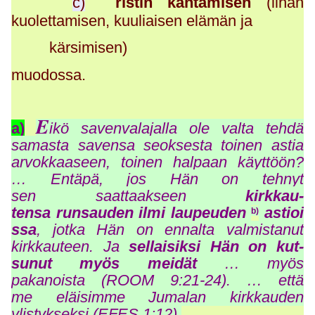
c)
ristin kantamisen
(lihan
kuolettamisen, kuuliaisen elämän ja
kärsimisen)
muodossa.
E
a)
ikö savenvalajalla ole valta tehdä
samasta savensa seoksesta toinen astia
arvokkaaseen, toinen halpaan käyttöön?
… Entäpä, jos Hän on tehnyt
sen saattaakseen
kirkkau-
tensa runsauden ilmi laupeuden
astioi
b)
ssa
, jotka Hän on ennalta valmistanut
kirkkauteen. Ja
sellaisiksi Hän on kut-
sunut myös meidät
… myös
pakanoista (ROOM 9:21-24). … että
me eläisimme Jumalan kirkkauden
ylistykseksi (EFES 1:12).