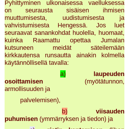
Pyhittyminen ulkonaisessa vaelluksessa
on seurausta sisäisen ihmisen
muuttumisesta, uudistumisesta ja
vahvistumisesta Hengessä. Jos luet
seuraavat sanankohdat huolella, huomaat,
kuinka Raamattu opettaa Jumalan
kutsuneen meidät säteilemään
kirkkautensa runsautta ainakin kolmella
käytännöllisellä tavalla:
a)
laupeuden
osoittamisen
(myötätunnon,
armollisuuden ja
palvelemisen),
b)
viisauden
puhumisen
(ymmärryksen ja tiedon) ja