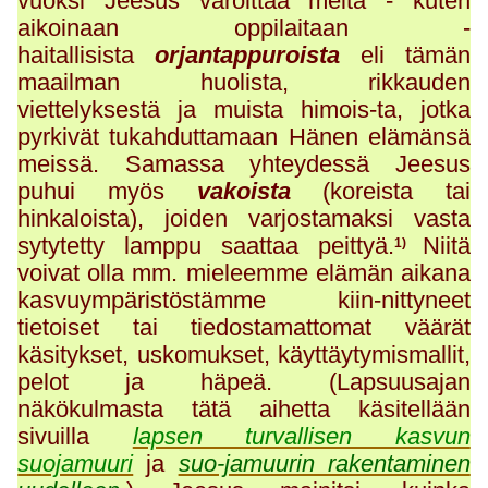
vuoksi Jeesus varoittaa meitä - kuten
aikoinaan oppilaitaan -
haitallisista
orjantappuroista
eli tämän
maailman huolista, rikkauden
viettelyksestä ja muista himois-ta, jotka
pyrkivät tukahduttamaan Hänen elämänsä
meissä. Samassa yhteydessä Jeesus
puhui myös
vakoista
(koreista tai
hinkaloista), joiden varjostamaksi vasta
sytytetty lamppu saattaa peittyä.
Niitä
1)
voivat olla mm. mieleemme elämän aikana
kasvuympäristöstämme kiin-nittyneet
tietoiset tai tiedostamattomat väärät
käsitykset, uskomukset, käyttäytymismallit,
pelot ja häpeä. (Lapsuusajan
näkökulmasta tätä aihetta käsitellään
sivuilla
lapsen turvallisen kasvun
suojamuuri
ja
suo-jamuurin rakentaminen