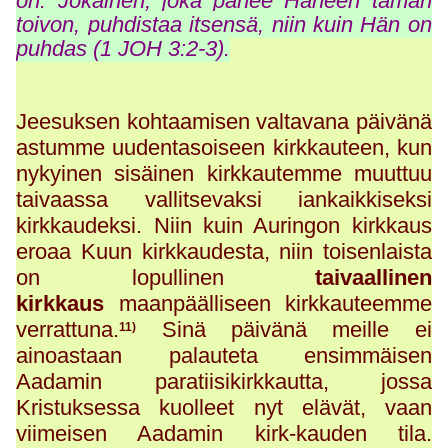
on. Jokainen, joka panee Häneen tämän
toivon, puhdistaa itsensä, niin kuin Hän on
puhdas (1 JOH 3:2-3).
Jeesuksen kohtaamisen valtavana päivänä
astumme uudentasoiseen kirkkauteen, kun
nykyinen sisäinen kirkkautemme muuttuu
taivaassa vallitsevaksi iankaikkiseksi
kirkkaudeksi. Niin kuin Auringon kirkkaus
eroaa Kuun kirkkaudesta, niin toisenlaista
on lopullinen
taivaallinen
kirkkaus
maanpäälliseen kirkkauteemme
verrattuna.
Sinä päivänä meille ei
11)
ainoastaan palauteta ensimmäisen
Aadamin paratiisikirkkautta, jossa
Kristuksessa kuolleet nyt elävät, vaan
viimeisen Aadamin kirk-kauden tila.