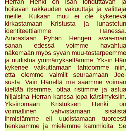
Herran Henki on Isän lohduttavan ja
hoitavan rakkauden vakuuttaja ja välittäjä
meille. Kukaan muu ei ole kykenevä
kirkastamaan Kristusta ja lunastetun
identiteettiämme Hänessä.
Ainoastaan Pyhän Hengen avaa-man
sanan edessä voimme havahtua
näkemään myös syvän muu-tostarpeemme
ja uudistua ymmärrykseltämme. Yksin Hän
kykenee vaikuttamaan tahtoomme niin,
että olemme valmiit seuraamaan Jee-
susta. Vain Häneltä me saamme voiman
kieltää itsemme, ottaa ristimme ja astua
hiljaisina Herran kanssa jopa kärsimyksiin.
Yksinomaan Kristuksen Henki on
voimallinen vahvistamaan sisäistä
ihmistämme eli uudistamaan tuoreesti
henkeämme ja mielemme kammioita. Se