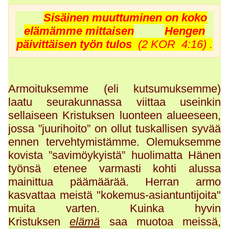
Sisäinen muuttuminen on koko
elämämme mittaisen
Hengen
päivittäisen työn tulos
(
2 KOR 4:16) .
Armoituksemme (eli kutsumuksemme)
laatu seurakunnassa viittaa useinkin
sellaiseen Kristuksen luonteen alueeseen,
jossa ”juurihoito” on ollut tuskallisen syvää
ennen tervehtymistämme. Olemuksemme
kovista ”savimöykyistä” huolimatta Hänen
työnsä etenee varmasti kohti alussa
mainittua päämäärää. Herran armo
kasvattaa meistä "kokemus-asiantuntijoita"
muita varten. Kuinka hyvin
Kristuksen
elämä
saa muotoa meissä,