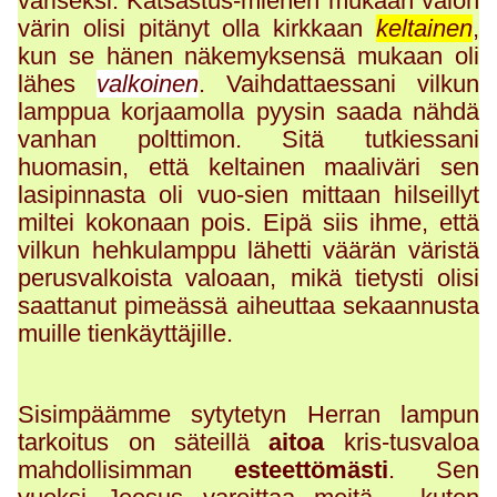
väriseksi. Katsastus-miehen mukaan valon
värin olisi pitänyt olla kirkkaan
keltainen
,
kun se hänen näkemyksensä mukaan oli
lähes
valkoinen
. Vaihdattaessani vilkun
lamppua korjaamolla pyysin saada nähdä
vanhan polttimon. Sitä tutkiessani
huomasin, että keltainen maaliväri sen
lasipinnasta oli vuo-sien mittaan hilseillyt
miltei kokonaan pois. Eipä siis ihme, että
vilkun hehkulamppu lähetti väärän väristä
perusvalkoista valoaan, mikä tietysti olisi
saattanut pimeässä aiheuttaa sekaannusta
muille tienkäyttäjille.
Sisimpäämme sytytetyn Herran lampun
tarkoitus on säteillä
aitoa
kris-tusvaloa
mahdollisimman
esteettömästi
.
Sen