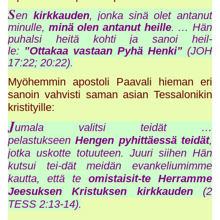
S
en
kirkkauden
, jonka sinä olet antanut
minulle,
minä olen antanut heille
. … Hän
puhalsi heitä kohti ja sanoi heil-
le:
”Ottakaa vastaan Pyhä Henki”
(JOH
17:22; 20:22).
Myöhemmin apostoli Paavali hieman eri
sanoin vahvisti saman asian Tessalonikin
kristityille:
J
umala valitsi teidät …
pelastukseen
Hengen pyhittäessä teidät
,
jotka uskotte totuuteen. Juuri siihen Hän
kutsui tei-dät meidän evankeliumimme
kautta, että te
omistaisit-te Herramme
Jeesuksen Kristuksen kirkkauden
(2
TESS 2:13-14).