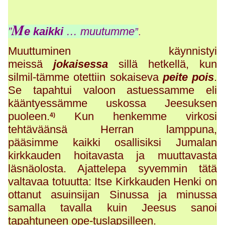
M
”
e kaikki
… muutumme
”
.
Muuttuminen käynnistyi
meissä
jokaisessa
sillä hetkellä, kun
silmil-tämme otettiin sokaiseva
peite pois
.
Se tapahtui valoon astuessamme eli
kääntyessämme uskossa Jeesuksen
puoleen.
Kun henkemme virkosi
4)
tehtäväänsä Herran lamppuna,
pääsimme kaikki osallisiksi Jumalan
kirkkauden hoitavasta ja muuttavasta
läsnäolosta. Ajattelepa syvemmin tätä
valtavaa totuutta: Itse Kirkkauden Henki on
ottanut asuinsijan Sinussa ja minussa
samalla tavalla kuin Jeesus sanoi
tapahtuneen ope-tuslapsilleen.