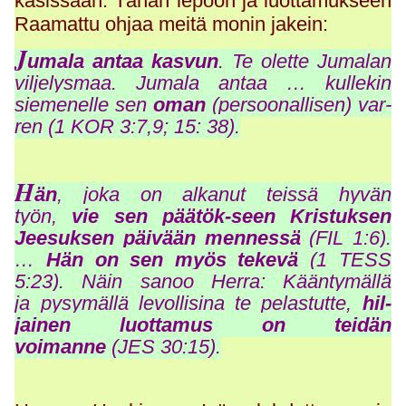
käsissään. Tähän lepoon ja luottamukseen
Raamattu ohjaa meitä monin jakein:
J
umala antaa kasvun
. Te olette Jumalan
viljelysmaa. Jumala antaa … kullekin
siemenelle sen
oman
(persoonallisen) var-
ren (1 KOR 3:7,9; 15: 38).
H
än
, joka on alkanut teissä hyvän
työn,
vie sen päätök-seen Kristuksen
Jeesuksen päivään mennessä
(FIL 1:6).
…
Hän on sen myös tekevä
(1 TESS
5:23). Näin sanoo Herra: Kääntymällä
ja pysymällä levollisina te pelastutte,
hil-
jainen luottamus on teidän
voimanne
(JES 30:15).