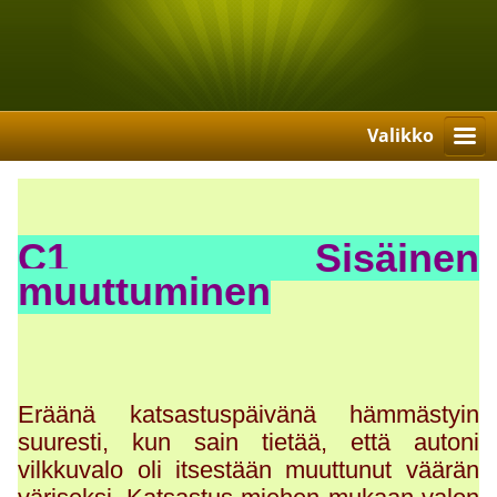
Valikko
C1 Sisäinen
muuttuminen
Eräänä katsastuspäivänä hämmästyin
suuresti, kun sain tietää, että autoni
vilkkuvalo oli itsestään muuttunut väärän