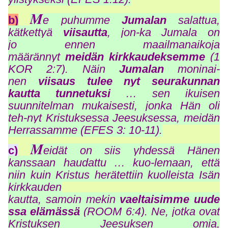
M
b)
e puhumme
Jumalan
salattua,
kätkettyä
viisautta
, jon-ka Jumala on
jo ennen maailmanaikoja
määrännyt
meidän kirkkaudeksemme
(1
KOR 2:7). Näin
Jumalan
moninai-
nen
viisaus tulee nyt seurakunnan
kautta tunnetuksi
… sen ikuisen
suunnitelman mukaisesti, jonka Hän oli
teh-nyt Kristuksessa Jeesuksessa, meidän
Herrassamme (EFES 3: 10-11).
M
c)
eidät on siis yhdessä Hänen
kanssaan haudattu … kuo-lemaan, että
niin kuin Kristus herätettiin kuolleista Isän
kirkkauden
kautta, samoin mekin
vaeltaisimme uude
ssa elämässä
(ROOM 6:4). Ne, jotka ovat
Kristuksen Jeesuksen omia,