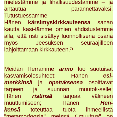
mielestämme ja lihallisuudestamme – ja
antautua parannettavaksi.
Tutustuessamme
Hänen
kärsimyskirkkauteensa
sanan
kautta käsi-tämme omien ahdistustemme
alla, että risti sisältyy luonnollisena osana
myös Jeesuksen seuraajilleen
lahjoittamaan kirkkauteen.
7)
Meidän Herramme
armo
luo suotuisat
kasvamisolosuhteet; Hänen
esi-
merkkinsä
ja
opetuksensa
osoittavat
tarpeen ja suunnan muutok-selle;
Hänen
ristinsä
tarjoaa välineen
muuttumiseen; Hänen
Hen-
kensä
toteuttaa tuota ihmeellistä
"metamorfoosia" meissä ("muuttua" on