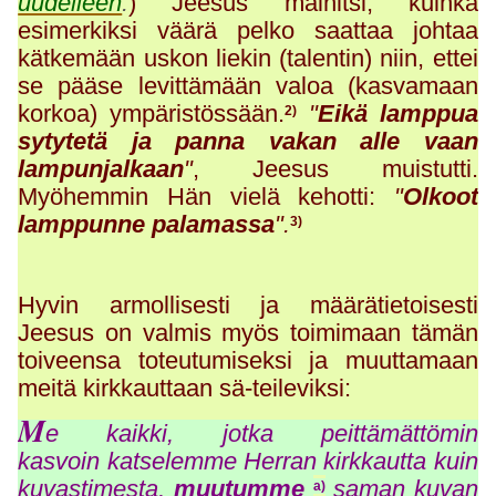
uudelleen
.
) Jeesus mainitsi, kuinka
esimerkiksi väärä pelko saattaa johtaa
kätkemään uskon liekin (talentin) niin, ettei
se pääse levittämään valoa (kasvamaan
korkoa) ympäristössään.
"
Eikä lamppua
2)
sytytetä ja panna vakan alle vaan
lampunjalkaan
"
, Jeesus muistutti.
Myöhemmin Hän vielä kehotti:
"
Olkoot
lamppunne palamassa
".
3)
Hyvin armollisesti ja määrätietoisesti
Jeesus on valmis myös toimimaan tämän
toiveensa toteutumiseksi ja muuttamaan
meitä kirkkauttaan sä-teileviksi:
M
e kaikki, jotka peittämättömin
kasvoin katselemme Herran kirkkautta kuin
kuvastimesta,
muutumme
saman kuvan
a)