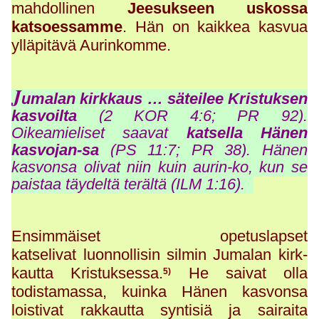
mahdollinen
Jeesukseen uskossa
katsoessamme
. Hän on kaikkea kasvua
ylläpitävä Aurinkomme.
J
umalan kirkkaus … säteilee Kristuksen
kasvoilta
(2 KOR 4:6; PR 92).
Oikeamieliset saavat
katsella Hänen
kasvojan-sa
(PS 11:7; PR 38). Hänen
kasvonsa olivat niin kuin aurin-ko, kun se
paistaa täydeltä terältä (ILM 1:16).
Ensimmäiset opetuslapset
katselivat luonnollisin silmin Jumalan kirk-
kautta Kristuksessa.
He saivat olla
5)
todistamassa, kuinka Hänen kasvonsa
loistivat rakkautta syntisiä ja sairaita