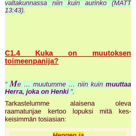
valtakunnassa niin kuin aurinko (MATT
13:43).
C1.4 Kuka on muutoksen
toimeenpanija?
M
”
e … muutumme …
niin kuin
muuttaa
Herra, joka on Henki
”.
Tarkastelumme alaisena oleva
raamatunjae kertoo lopuksi mitä kes-
keisimmän tosiasian:
Hengen ja