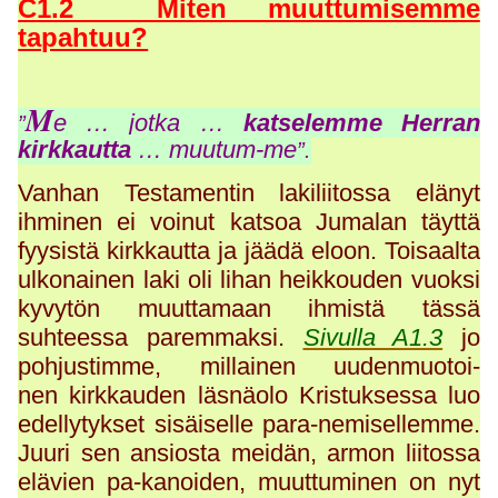
C1.2 Miten muuttumisemme
tapahtuu?
M
e … jotka …
katselemme Herran
”
kirkkautta
… muutum-me
”.
Vanhan Testamentin lakiliitossa elänyt
ihminen ei voinut katsoa Jumalan täyttä
fyysistä kirkkautta ja jäädä eloon. Toisaalta
ulkonainen laki oli lihan heikkouden vuoksi
kyvytön muuttamaan ihmistä tässä
suhteessa paremmaksi.
Sivulla A1.3
jo
pohjustimme, millainen uudenmuotoi-
nen kirkkauden läsnäolo Kristuksessa luo
edellytykset sisäiselle para-nemisellemme.
Juuri sen ansiosta meidän, armon liitossa
elävien pa-kanoiden, muuttuminen on nyt