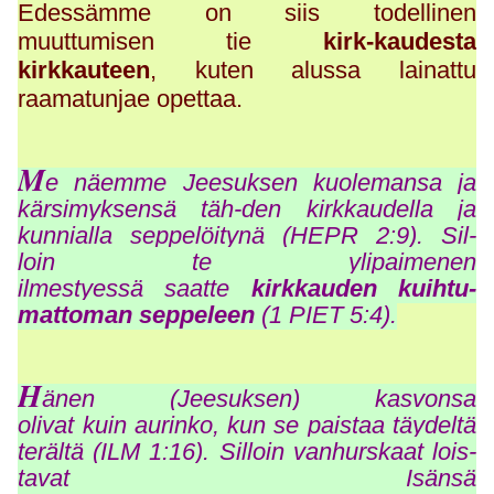
Edessämme on siis todellinen
muuttumisen tie
kirk-kaudesta
kirkkauteen
, kuten alussa lainattu
raamatunjae opettaa.
M
e näemme Jeesuksen kuolemansa ja
kärsimyksensä täh-den kirkkaudella ja
kunnialla seppelöitynä (HEPR 2:9). Sil-
loin te ylipaimenen
ilmestyessä saatte
kirkkauden kuihtu-
mattoman seppeleen
(1 PIET 5:4).
H
änen (Jeesuksen) kasvonsa
olivat kuin aurinko, kun se paistaa täydeltä
terältä (ILM 1:16). Silloin vanhurskaat lois-
tavat Isänsä