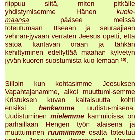
riippuu siitä, miten pitkälle
yhdistymisemme Hänen
kuole-
maansa
pääsee meissä
toteutumaan. Itseään ja seuraajiaan
vehnän-jyvään verraten Jeesus opetti, että
satoa kantavan oraan ja tähkän
kehittyminen edellyttää maahan kylvetyn
jyvän kuoren suostumista kuo-lemaan
.
10)
Silloin kun kohtasimme Jeesuksen
Vapahtajanamme, alkoi muuttumi-semme
Kristuksen kuvan kaltaisuutta kohti
ensiksi
henkemme
uudistu-misena.
Uudistuminen
mielemme
kammioissa on
parhaillaan Hengen työn alaisena ja
muuttuminen
ruumiimme
osalta toteutuu