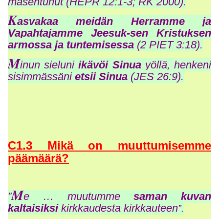
masentunut (HEPR 12:1-3; RK 2000).
K
asvakaa meidän Herramme ja
Vapahtajamme Jeesuk-sen Kristuksen
armossa ja tuntemisessa
(2 PIET 3:18).
M
inun sieluni
ikävöi Sinua
yöllä, henkeni
sisimmässäni
etsii Sinua
(JES 26:9).
C1.3 Mikä on muuttumisemme
päämäärä?
M
”
e … muutumme
saman kuvan
kaltaisiksi
kirkkaudesta kirkkauteen
”.