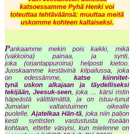
katsoessamme Pyhä Henki voi
toteuttaa tehtäväänsä: muuttaa meitä
uskomme kohteen kaltaiseksi.
P
ankaamme mekin pois kaikki, mikä
(vakkoina) painaa, ja synti,
joka (orjantappuroina) helposti kietoo.
Juoskaamme kestävinä kilpailussa, joka
on edessämme,
katse kiinnitet-
tynä uskon alkajaan ja täydelliseksi
tekijään, Jeesuk-seen
, joka … kärsi ristin
häpeästä välittämättä, ja on istuu-tunut
Jumalan valtaistuimen oikealle
puolelle.
Ajatelkaa Hän-tä
, joka niin paljon
kesti syntisten vastustusta itseään
kohtaan, ettette väsyisi, kun mielenne on