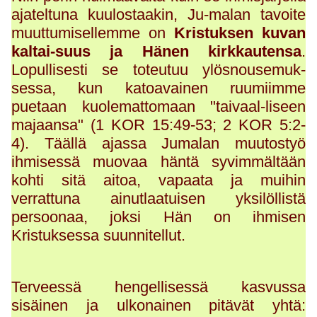
ajateltuna kuulostaakin, Ju-malan tavoite
muuttumisellemme on
Kristuksen kuvan
kaltai-suus ja Hänen kirkkautensa
.
Lopullisesti se toteutuu ylösnousemuk-
sessa, kun katoavainen ruumiimme
puetaan kuolemattomaan "taivaal-liseen
majaansa" (1 KOR 15:49-53; 2 KOR 5:2-
4). Täällä ajassa Jumalan muutostyö
ihmisessä muovaa häntä syvimmältään
kohti sitä aitoa, vapaata ja muihin
verrattuna ainutlaatuisen yksilöllistä
persoonaa, joksi Hän on ihmisen
Kristuksessa suunnitellut.
Terveessä hengellisessä kasvussa
sisäinen ja ulkonainen pitävät yhtä: