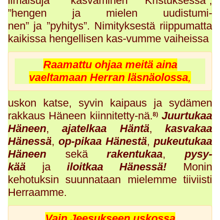
ilmaisuja ”kasvaminen Kristuksessa”,
”hengen ja mielen uudistumi-
nen” ja ”pyhitys”. Nimityksestä riippumatta
kaikissa hengellisen kas-vumme vaiheissa
Raamattu ohjaa meitä aina
vaeltamaan
Herran läsnäolossa
,
uskon katse, syvin kaipaus ja sydämen
rakkaus Häneen kiinnitetty-nä.
Juurtukaa
8)
Häneen
,
ajatelkaa Häntä
,
kasvakaa
Hänessä
,
op-pikaa Hänestä
,
pukeutukaa
Häneen
sekä
rakentukaa
,
pysy-
kää
ja
iloitkaa Hänessä!
Monin
kehotuksin suunnataan mielemme tiiviisti
Herraamme.
Vain Jeesukseen uskossa