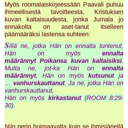
Myös roomalaiskirjeessään Paavali puhuu
ihmeellisestä tavoitteesta, Kristuksen
kuvan kaltaisuudesta, jonka Jumala jo
ennakolta on aset-tanut itselleen
päämääräksi lastensa suhteen:
S
illä ne, jotka Hän on ennalta tuntenut,
Hän on myös
ennalta
määrännyt Poikansa kuvan kaltaisiksi
.
Mutta ne, jot-ka Hän on
ennalta
määrännyt
, Hän on myös
kutsunut
ja
…
vanhurskauttanut
. Ja ne, jotka Hän on
vanhurskauttanut,
Hän on myös
kirkastanut
(ROOM 8:29-
30).
Niin perin huimaavalta kuin se ihmisjärjellä