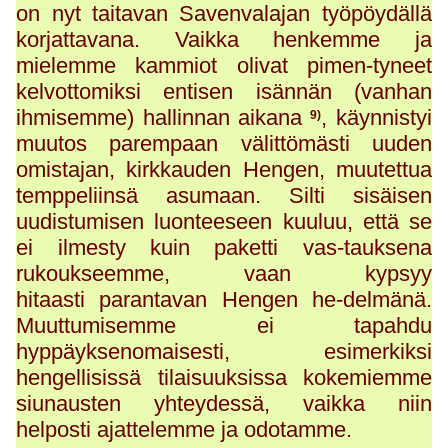
on nyt taitavan Savenvalajan työpöydällä
korjattavana. Vaikka henkemme ja
mielemme kammiot olivat pimen-tyneet
kelvottomiksi entisen isännän (vanhan
ihmisemme) hallinnan aikana
, käynnistyi
9)
muutos parempaan välittömästi uuden
omistajan, kirkkauden Hengen, muutettua
temppeliinsä asumaan. Silti sisäisen
uudistumisen luonteeseen kuuluu, että se
ei ilmesty kuin paketti vas-tauksena
rukoukseemme, vaan kypsyy
hitaasti parantavan Hengen he-delmänä.
Muuttumisemme ei tapahdu
hyppäyksenomaisesti, esimerkiksi
hengellisissä tilaisuuksissa kokemiemme
siunausten yhteydessä, vaikka niin
helposti ajattelemme ja odotamme.