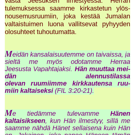
vasta Jeesuksen ilmestyessä. Herran
tulemuksessa saamme kirkastetun ylös-
nousemusruumiin, joka kestää Jumalan
valtaistuimen luona vallitsevat pyhyyden
olosuhteet tuhoutumatta.
M
eidän kansalaisuutemme on taivaissa, ja
sieltä me myös odotamme Herraa
Jeesusta Vapahtajaksi.
Hän muuttaa mei-
dän alennustilassa
olevan ruumiimme kirkkautensa ruu-
miin kaltaiseksi
(FIL 3:20-21).
M
e tiedämme tulevamme
Hänen
kaltaisikseen
, kun Hän ilmestyy, sillä me
saamme nähdä Hänet sellaisena kuin Hän