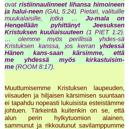
ovat
ristiinnaulinneet lihansa himoineen
ja halui-neen
(GAL 5:24). Pietari, valituille
muukalaisille, jotka …
Ju-mala on
Hengellään pyhittänyt Jeesuksen
Kristuksen kuuliaisuuteen
(1 PIET 1:2).
… olemme myös perillisiä yhdes-sä
Kristuksen kanssa, jos kerran
yhdessä
Hänen kans-saan kärsimme, että
me yhdessä myös kirkastuisim-
me
(ROOM 8:17).
Muuttumisemme Kristuksen laupeuden,
viisauden ja hiljaisen kärsimisen suuntaan
ei tapahdu nopeasti lukuisista esteistämme
johtuen. Tärkeintä kuitenkin on se, että
alun perin hylkytuomion alainen,
sammunut ja rikkoutunut savilamppumme