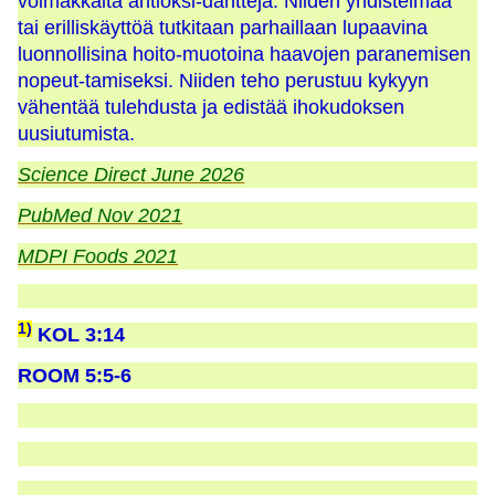
voimakkaita antioksi-dantteja. Niiden yhdistelmää
tai erilliskäyttöä tutkitaan parhaillaan lupaavina
luonnollisina hoito-muotoina haavojen paranemisen
nopeut-tamiseksi
. Niiden teho perustuu kykyyn
vähentää tulehdusta ja edistää ihokudoksen
uusiutumista.
Science Direct June 2026
PubMed Nov 2021
MDPI Foods 2021
1)
KOL 3:14
ROOM 5:5-6