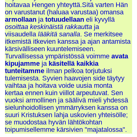
hoitavaa H
engen yhteyttä.
Sitä varten
Hän
on varustanut (haluaa varustaa) omansa
armollaan
ja
totuudellaan
eli kyvyllä
osoittaa keskinäistä rakkautta
ja
viisaudella
lääkitä sanalla
. Se merkitsee
itkemistä itkevien kanssa ja ajan antamista
kärsivälliseen kuuntelemiseen.
Turvallisessa ympäristössä voimme
avata
kipujamme
ja
käsitellä kaikkia
tunteitamme
ilman pelkoa torjutuksi
tulemisesta. Syvien haavojen side täytyy
vaihtaa ja hoitava voide uusia monta
kertaa ennen kuin viillot arpeutuvat. Sen
vuoksi a
rmollinen ja säälivä mieli yhdessä
sielunhoidollisen ymmärryksen kanssa on
suuri Kristuksen lahja uskovien yhteisölle;
se muodostaa hyvän lähtökohtan
toipumisellemme kärsivien "majatalossa".