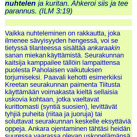
nuhtelen
ja kuritan. Ahkeroi siis ja tee
parannus. (ILM 3:19)
Vaikka nuhteleminen on rakkautta, joka
ilmenee sävyisyyden hengessä, voi se
tietyssä tilanteessa sisältää
ankaraakin
sanan miekan
käyttämistä. Seurakunnan
kaitsija kamppailee tällöin lampaittensa
puolesta Paholaisen vaikutuksen
torjumiseksi. Paavali kehotti esimerkiksi
Kreetan seurakunnan paimenta Tiitusta
käyttämään voimakasta kieltä sellaisia
uskovia kohtaan, jotka vaeltavat
kurittomasti (syntiä suosien), levittävät
tyhjiä puheita (riitaa ja juoruja) tai
soluttavat seurakunnan keskelle eksyttäviä
oppeja. Ankara ojentaminen tähtäsi heidän
suuressa vaarassa olevan uskonelämänsä