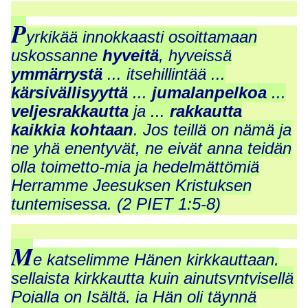
P
yrkikää innokkaasti osoittamaan
uskossanne
hyveitä
, hyveissä
ymmärrystä
... itsehillintää ...
kärsivällisyyttä
...
jumalanpelkoa
...
veljesrakkautta
ja ...
rakkautta
kaikkia kohtaan
. Jos teillä on nämä ja
ne yhä enentyvät, ne eivät anna teidän
olla toimetto-mia ja hedelmättömiä
Herramme Jeesuksen Kristuksen
tuntemisessa. (2 PIET 1:5-8)
M
e katselimme Hänen kirkkauttaan,
sellaista kirkkautta kuin ainutsyntyisellä
Pojalla on Isältä, ja Hän oli täynnä