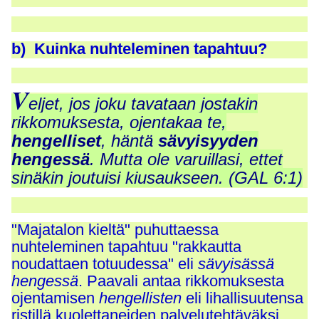
b) Kuinka nuhteleminen tapahtuu?
V
eljet, jos joku tavataan jostakin
rikkomuksesta, ojentakaa te,
hengelliset
, häntä
säv
y
is
yy
den
hengessä
. Mutta ole varuillasi, ettet
sinäkin joutuisi kiusaukseen. (GAL 6:1)
"Majatalon kieltä" puhuttaessa
nuhteleminen tapahtuu "rakkautta
noudattaen totuudessa" eli
sävyisässä
hengessä
. Paavali antaa rikkomuksesta
ojentamisen
hengellisten
eli lihallisuutensa
ristillä kuolettaneiden palvelutehtäväksi.