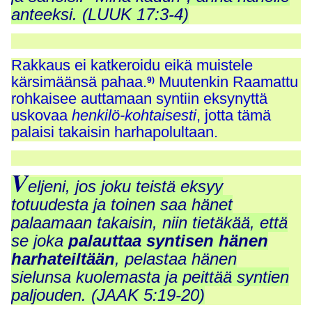
anteeksi. (LUUK 17:3-4)
Rakkaus ei katkeroidu eikä muistele
kärsimäänsä pahaa.
Muutenkin Raamattu
9)
rohkaisee auttamaan syntiin eksynyttä
uskovaa
henkilö-kohtaisesti
, jotta tämä
palaisi takaisin harhapolultaan.
V
eljeni, jos joku teistä eksyy
totuudesta ja toinen saa hänet
palaamaan takaisin, niin tietäkää, että
se joka
palauttaa syntisen hänen
harhateiltään
, pelastaa hänen
sielunsa kuolemasta ja peittää syntien
paljouden. (JAAK 5:19-20)