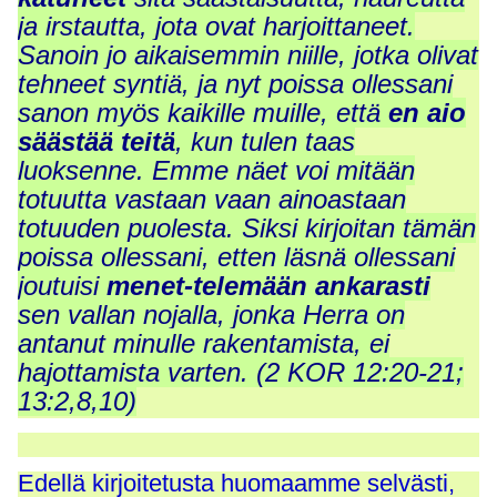
ja irstautta, jota ovat harjoittaneet.
Sanoin jo aikaisemmin niille, jotka olivat
tehneet syntiä, ja nyt poissa ollessani
sanon myös kaikille muille, että
en aio
säästää teitä
, kun tulen taas
luoksenne. Emme näet voi mitään
totuutta vastaan vaan ainoastaan
totuuden puolesta. Siksi kirjoitan tämän
poissa ollessani, etten läsnä ollessani
joutuisi
menet-telemään ankarasti
sen vallan nojalla, jonka Herra on
antanut minulle rakentamista, ei
hajottamista varten. (2 KOR 12:20-21;
13:2,8,10)
Edellä kirjoitetusta huomaamme selvästi,