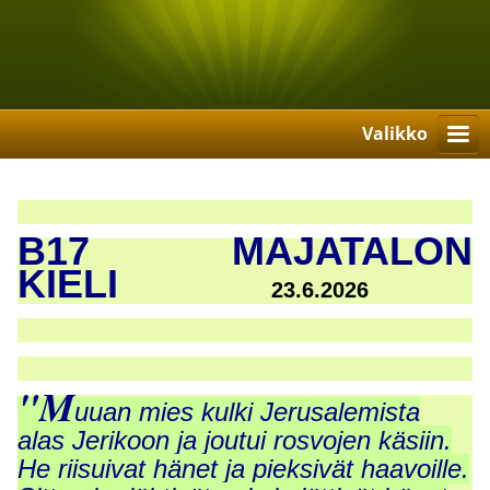
Valikko
B17 MAJATALON
KIELI
23.6.2026
"M
uuan mies kulki Jerusalemista
alas Jerikoon ja joutui rosvojen käsiin.
He riisuivat hänet ja pieksivät haavoille.