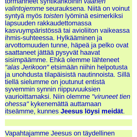
törmänneet syntikarikoihin
väärien
valintojemme
seurauksena. Niitä on voinut
syntyä myös
toisten
lyöminä esimerkiksi
lapsuuden rakkaudettomassa
kasvuympäristössä tai avioliiton vaikeassa
ihmis-suhteessa. Hylkääminen ja
arvottomuuden tunne, häpeä ja pelko ovat
saattaneet jättää pysyvät haavat
sisimpäämme. Ehkä olemme lähteneet
"alas Jerikoon"
etsimään niihin helpotusta
ja unohdusta tilapäisistä nautinnoista. Sillä
tiellä sielumme on joutunut entistä
syvemmin synnin riippuvuuksien
vaurioittamaksi. Niin olemme
"viruneet tien
ohessa"
kykenemättä auttamaan
itseämme, kunnes
Jeesus löysi meidät
.
Vapahtajamme Jeesus on täydellinen