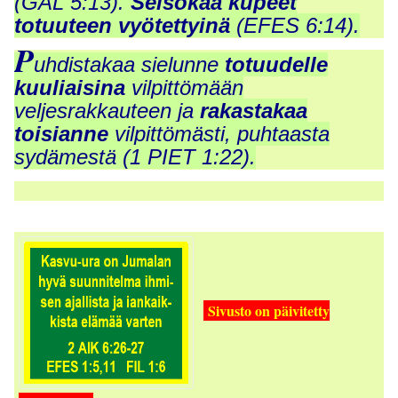
(GAL 5:13).
Seisokaa kupeet
totuuteen vyötettyinä
(EFES 6:14).
P
uhdistakaa sielunne
totuudelle
kuuliaisina
vilpittömään
veljesrakkauteen ja
rakastakaa
toisianne
vilpittömästi, puhtaasta
sydämestä (1 PIET 1:22).
Sivusto on päivitetty