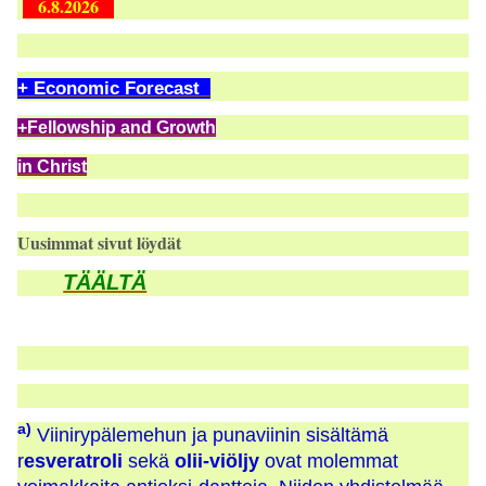
6.8.2026
+ Economic Forecast
+Fellowship and Growth
in Christ
Uusimmat sivut löydät
TÄÄLTÄ
a)
Viinirypälemehun ja punaviinin sisältämä
r
esveratroli
sekä
olii-viöljy
ovat molemmat