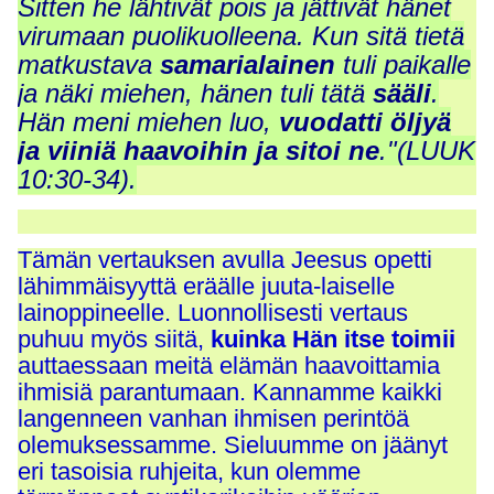
Sitten he lähtivät pois ja jättivät hänet
virumaan puolikuolleena. Kun sitä tietä
matkustava
samarialainen
tuli paikalle
ja näki miehen, hänen tuli tätä
sääli
.
Hän meni miehen luo,
vuodatti öljyä
ja viiniä haavoihin ja sitoi ne
."(LUUK
10:30-34).
Tämän vertauksen avulla Jeesus opetti
lähimmäisyyttä eräälle juuta-laiselle
lainoppineelle. Luonnollisesti vertaus
puhuu myös siitä,
kuinka Hän itse toimii
auttaessaan meitä elämän haavoittamia
ihmisiä parantumaan. Kannamme kaikki
langenneen vanhan ihmisen perintöä
olemuksessamme. Sieluumme on jäänyt
eri tasoisia ruhjeita, kun olemme