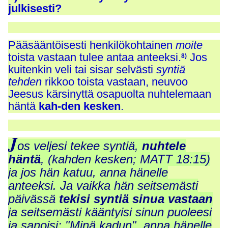
julkisesti?
Pääsääntöisesti henkilökohtainen
moite
toista vastaan tulee antaa anteeksi.
Jos
8)
kuitenkin veli tai sisar selvästi
syntiä
tehden
rikkoo toista vastaan, neuvoo
Jeesus kärsinyttä osapuolta nuhtelemaan
häntä
kah-den kesken
.
J
os veljesi tekee syntiä,
nuhtele
häntä
, (kahden kesken; MATT 18:15)
ja jos hän katuu, anna hänelle
anteeksi. Ja vaikka hän seitsemästi
päivässä
tekisi syntiä sinua vastaan
ja seitsemästi kääntyisi sinun puoleesi
ja sanoisi: "Minä kadun", anna hänelle