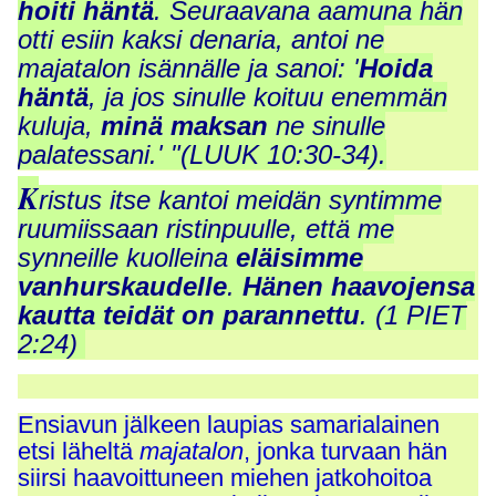
hoiti häntä
.
Seuraavana aamuna hän
otti esiin kaksi denaria, antoi ne
majatalon isännälle ja sanoi: '
Hoida
häntä
,
ja jos sinulle koituu enemmän
kuluja
,
minä maksan
ne sinulle
palatessani.' "
(LUUK 10:30-34).
K
ristus itse kantoi meidän syntimme
ruumiissaan ristinpuulle, että me
synneille kuolleina
eläisimme
vanhurskaudelle
.
Hänen haavojensa
kautta teidät on parannettu
. (1 PIET
2:24)
Ensiavun jälkeen laupias samarialainen
etsi läheltä
majatalon
, jonka turvaan hän
siirsi haavoittuneen miehen jatkohoitoa