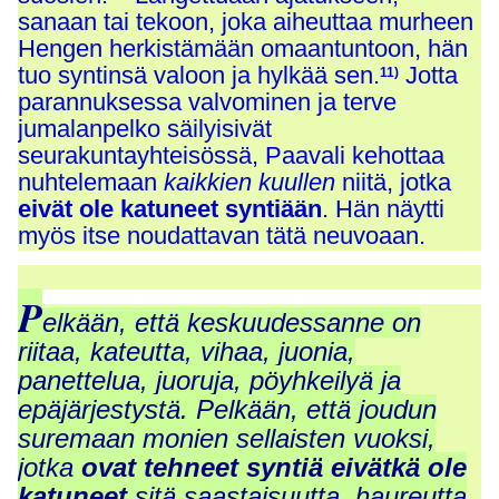
sanaan tai tekoon, joka aiheuttaa murheen
Hengen herkistämään omaantuntoon, hän
tuo syntinsä valoon ja hylkää sen.
Jotta
11)
parannuksessa valvominen ja terve
jumalanpelko säilyisivät
seurakuntayhteisössä, Paavali kehottaa
nuhtelemaan
kaikkien kuullen
niitä, jotka
eivät ole katuneet syntiään
. Hän näytti
myös itse noudattavan tätä neuvoaan.
P
elkään, että keskuudessanne on
riitaa, kateutta, vihaa, juonia,
panettelua, juoruja, pöyhkeilyä ja
epäjärjestystä. Pelkään, että joudun
suremaan monien sellaisten vuoksi,
jotka
ovat tehneet syntiä eivätkä ole
katuneet
sitä saastaisuutta, haureutta