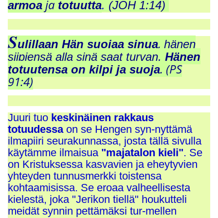
ja
armoa
totuutta
.
(JOH 1:14)
S
,
ulillaan Hän suojaa sinua
hänen
siipiensä alla sinä saat turvan.
Hänen
.
(PS
totuutensa on kilpi ja suoja
91:4)
Juuri tuo
keskinäinen rakkaus
totuudessa
on se Hengen syn-nyttämä
ilmapiiri seurakunnassa, josta tällä sivulla
käytämme ilmaisua
"majatalon kieli"
. Se
on Kristuksessa kasvavien ja eheytyvien
yhteyden tunnusmerkki toistensa
kohtaamisissa. Se eroaa valheellisesta
kielestä, joka "Jerikon tiellä"
houkutteli
meidät synnin pettämäksi
tur-mellen