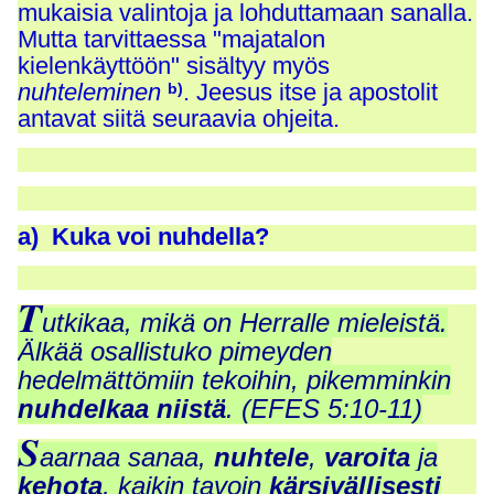
mukaisia valintoja ja lohduttamaan sanalla.
Mutta tarvittaessa "majatalon
kielenkäyttöön" sisältyy myös
nuhteleminen
. Jeesus itse ja apostolit
b)
antavat siitä seuraavia ohjeita.
a) Kuka voi nuhdella?
T
utkikaa, mikä on Herralle mieleistä.
Älkää osallistuko pimeyden
hedelmättömiin tekoihin, pikemminkin
nuhdelkaa niistä
. (EFES 5:10-11)
S
aarnaa sanaa,
nuhtele
,
varoita
ja
kehota
, kaikin tavoin
kärsivällisesti