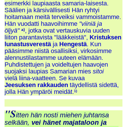
esimerkki laupiaasta samaria-laisesta.
Säälien ja kärsivällisesti Hän ryhtyi
hoitamaan meitä terveiksi vammoistamme.
Hän vuodatti haavoihimme
"viiniä ja
öljyä"
, jotka ovat vertauskuvia uuden
a)
liiton parantavista "lääkkeistä"
,
Kristuksen
lunastusverestä
ja
Hengestä
. Kun
pääsimme niistä osallisiksi, virkosimme
alennustilastamme uuteen elämään.
Puhdistettujen ja voideltujen haavojen
suojaksi laupias Samarian mies
sitoi
vielä
liina-vaatteen. Se kuvaa
Jeesuksen
rakkauden
täydellistä sidettä,
jolla Hän ympäröi meidät.
1)
"S
itten hän nosti miehen juhtansa
selkään,
vei hänet
majataloon ja