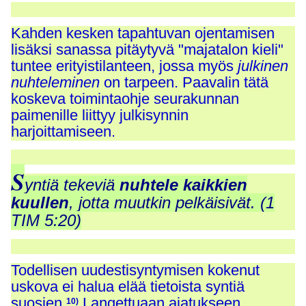
Kahden kesken tapahtuvan ojentamisen
lisäksi sanassa pitäytyvä "majatalon kieli"
tuntee erityistilanteen, jossa myös
julkinen
nuhteleminen
on tarpeen. Paavalin tätä
koskeva toimintaohje seurakunnan
paimenille liittyy julkisynnin
harjoittamiseen.
S
yntiä tekeviä
nuhtele kaikkien
kuullen
, jotta muutkin pelkäisivät. (1
TIM 5:20)
Todellisen uudestisyntymisen kokenut
uskova ei halua elää tietoista syntiä
suosien.
Langettuaan ajatukseen,
10)