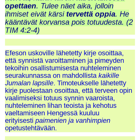
opettaen
.
Tulee näet aika, jolloin
ihmiset eivät kärsi
tervettä oppia
. H
e
kääntävät korvansa pois totuudesta. (2
TIM 4:2-4)
Efeson uskoville lähetetty kirje osoittaa,
että synnistä varoittaminen ja pimeyden
tekoihin osallistumisesta nuhteleminen
seurakunnassa on mahdollista
kaikille
Jumalan lapsille
. Timoteukselle lähetetty
kirje puolestaan osoittaa, että terveen opin
vaalimiseksi totuus synnin vaaroista,
nuhteleminen lihan teoista ja kehotus
vaeltamiseen Hengessä kuuluu
erityisesti
paimenien ja vanhimpien
opetustehtävään.