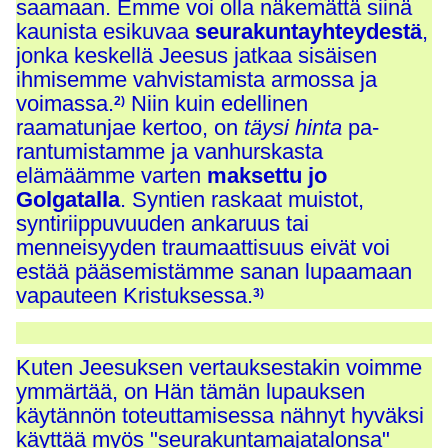
saamaan. Emme voi olla näkemättä siinä
kaunista esikuvaa
seurakuntayhteydestä
,
jonka keskellä Jeesus jatkaa sisäisen
ihmisemme vahvistamista armossa ja
voimassa.
Niin kuin edellinen
2)
raamatunjae kertoo, on
täysi hinta
pa-
rantumistamme ja vanhurskasta
elämäämme varten
maksettu jo
Golgatalla
.
Syntien raskaat muistot,
syntiriippuvuuden ankaruus tai
menneisyyden traumaattisuus eivät voi
estää pääsemistämme sanan lupaamaan
vapauteen Kristuksessa.
3)
Kuten Jeesuksen vertauksestakin voimme
ymmärtää, on Hän tämän lupauksen
käytännön toteuttamisessa nähnyt hyväksi
käyttää myös "seurakuntamajatalonsa"