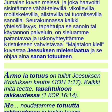
Jumalan kuvan meissä, ja joka haavoitti
sisintämme vähät-televillä, vikoilevilla,
moitiskelevilla, alistavilla tai tuomitsevilla
sanoilla. Seurakunnassa kaikki
yhteisöllisyys, tapahtuipa se sanoin tai
käytännön palveluin, on sieluamme
parantavaa ja uskonyhteyttämme
Kristukseen vahvistavaa. "Majatalon kieli"
kuvastaa
Jeesuksen mielenlaatua
ja se
ohjaa aina
sanan totuuteen
.
A
rmo ja totuus
on tullut Jeesuksen
Kristuksen kautta (JOH 1:17).
Kaikki
mitä teette,
tapahtukoon
(1 KOR 16:14).
rakkaudessa
M
e... noudatamme
totuutta
rakkaudessa
ja kaikin tavoin