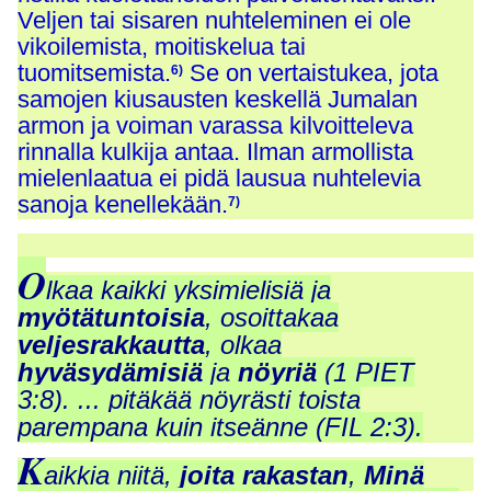
Veljen tai sisaren nuhteleminen ei ole
vikoilemista, moitiskelua tai
tuomitsemista.
Se on vertaistukea, jota
6)
samojen kiusausten keskellä Jumalan
armon ja voiman varassa kilvoitteleva
rinnalla kulkija antaa. Ilman armollista
mielenlaatua ei pidä lausua nuhtelevia
sanoja kenellekään.
7)
O
lkaa kaikki yksimielisiä ja
myötätuntoisia
, osoittakaa
veljesrakkautta
, olkaa
hyväsydämisiä
ja
nöyriä
(1 PIET
3:8). ... pitäkää nöyrästi toista
parempana kuin itseänne (FIL 2:3).
K
aikkia niitä,
joita rakastan
,
Minä