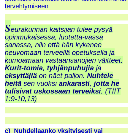
tervehtymiseen.
S
eurakunnan kaitsijan tulee pysyä
opinmukaisessa, luotetta-vassa
sanassa, niin että hän kykenee
neuvomaan terveellä opetuksella ja
kumoamaan vastaansanojien väitteet.
Kurit-tomia
,
tyhjänpuhujia
ja
eksyttäjiä
on näet paljon.
Nuhtele
heitä
sen vuoksi
ankarasti
,
jotta he
tulisivat uskossaan terveiksi
. (TIIT
1:9-10,13)
c) Nuhdellaanko yksityisesti vai