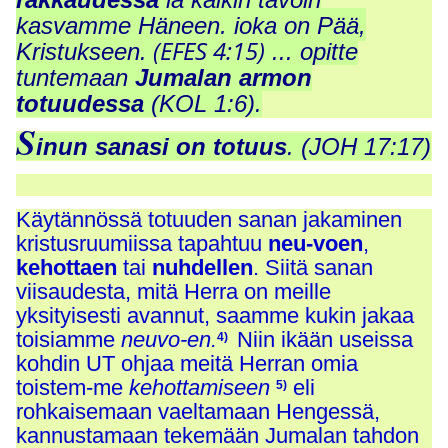
kasvamme Häneen, joka on Pää,
(EFES 4:15)
Kristukseen.
... opitte
tuntemaan
Jumalan armon
totuudessa
(KOL 1:6).
S
inun sanasi on totuus
. (JOH 17:17)
Käytännössä totuuden sanan jakaminen
kristusruumiissa tapahtuu
neu-voen
,
kehottaen
tai
nuhdellen
. Siitä sanan
viisaudesta, mitä Herra on meille
yksityisesti avannut, saamme kukin jakaa
toisiamme
neuvo-en.
Niin ikään useissa
4)
kohdin UT ohjaa meitä Herran omia
toistem-me
kehottamiseen
eli
5)
rohkaisemaan vaeltamaan Hengessä,
kannustamaan tekemään Jumalan tahdon