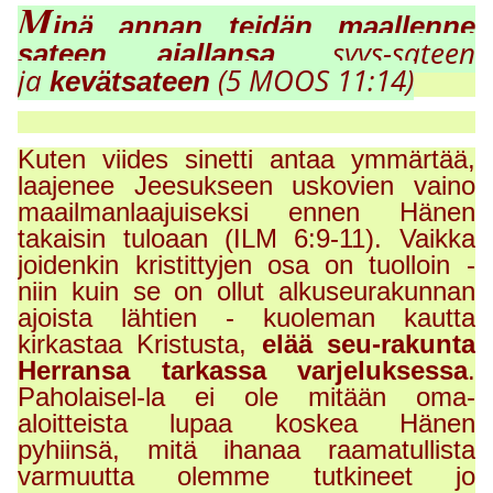
M
inä annan teidän maallenne
, syys-sateen
sateen ajallansa
ja
(5 MOOS 11:14)
kevätsateen
Kuten viides sinetti antaa ymmärtää,
laajenee Jeesukseen uskovien vaino
maailmanlaajuiseksi ennen Hänen
takaisin tuloaan (ILM 6:9-11). Vaikka
joidenkin kristittyjen osa on tuolloin -
niin kuin se on ollut alkuseurakunnan
ajoista lähtien - kuoleman kautta
kirkastaa Kristusta,
elää seu-rakunta
Herransa tarkassa varjeluksessa
.
Paholaisel-la ei ole mitään oma-
aloitteista lupaa koskea Hänen
pyhiinsä, mitä ihanaa raamatullista
varmuutta olemme tutkineet jo