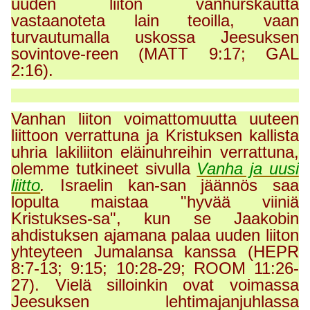
uuden liiton vanhurskautta
vastaanoteta lain teoilla, vaan
turvautumalla uskossa Jeesuksen
sovintove-reen (MATT 9:17; GAL
2:16).
Vanhan liiton voimattomuutta uuteen
liittoon verrattuna ja Kristuksen kallista
uhria lakiliiton eläinuhreihin verrattuna,
olemme tutkineet sivulla
Vanha ja uusi
liitto
.
Israelin kan-san jäännös saa
lopulta
maistaa "hyvää viiniä
Kristukses-sa", kun se Jaakobin
ahdistuksen ajamana palaa uuden liiton
yhteyteen Jumalansa kanssa (HEPR
8:7-13; 9:15; 10:28-29; ROOM 11:26-
27). Vielä silloinkin ovat voimassa
Jeesuksen lehtimajanjuhlassa