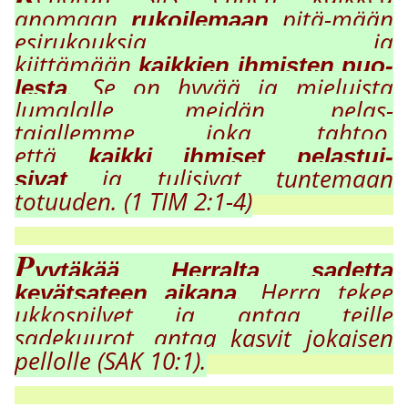
anomaan,
, pitä-mään
rukoilemaan
esirukouksia ja
kiittämään
kaikkien ihmisten puo-
. Se on h
y
vää ja mieluista
lesta
Jumalalle, meidän pelas-
tajallemme, joka tahtoo,
että
kaikki ihmiset pelastui-
ja tulisivat tuntemaan
sivat
totuuden. (1 TIM 2:1-4)
P
yytäkää Herralta sadetta
. Herra tekee
kevätsateen aikana
ukkospilvet ja antaa teille
sadekuurot, antaa kasvit jokaisen
pellolle (SAK 10:1).