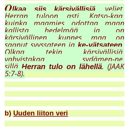
O
, veljet,
lkaa siis kärsivällisiä
Herran tuloon asti. Katso-kaa,
kuinka maamies odottaa maan
kallista hedelmää ja on
kärsivällinen, kunnes maa on
saanut s
yy
ssateen ja
.
ke-vätsateen
Olkaa tekin kärsivällisiä,
vahvistakaa sydämen-ne,
sillä
. (JAAK
Herran tulo on lähellä
5:7-8).
b)
Uuden liiton veri