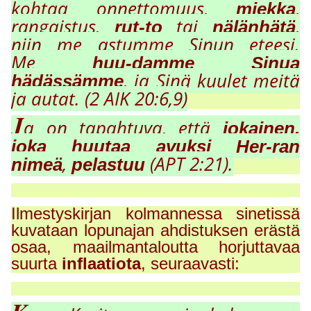
kohtaa onnettomuus,
,
miekka
rangaistus,
tai
,
rut-to
nälänhätä
niin me astumme Sinun eteesi.
Me
huu-damme Sinua
, ja Sinä kuulet meitä
hädässämme
ja autat. (2 AIK 20:6,9)
J
a on tapahtuva, että
jokainen,
joka
huutaa avuksi Her-ran
,
(APT 2:21).
nimeä
pelastuu
Ilmestyskirjan kolmannessa sinetissä
kuvataan lopunajan ahdistuksen erästä
osaa, maailmantaloutta horjuttavaa
suurta
inflaatiota
, seuraavasti: