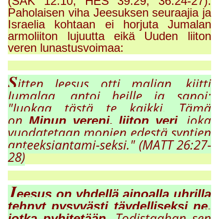
(SAK 12:10; HES 39:29; 36:24-27).
Paholaisen viha Jeesuksen seuraajia ja
Israelia kohtaan ei horjuta Jumalan
armoliiton lujuutta eikä Uuden liiton
veren lunastusvoimaa:
S
itten Jeesus otti maljan, kiitti
Jumalaa, antoi heille ja sanoi:
"Juokaa tästä te kaikki. Tämä
on
, joka
Minun vereni, liiton veri
vuodatetaan monien edestä syntien
anteeksiantami-seksi." (MATT 26:27-
28)
J
eesus on yhdellä ainoalla uhrilla
tehnyt pysyvästi täydelliseksi ne,
Todistaahan sen
jotka pyhitetään.