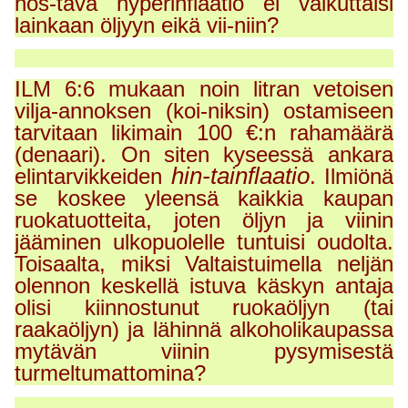
nos-tava hyperinflaatio ei vaikuttaisi
lainkaan öljyyn eikä vii-niin?
ILM 6:6 mukaan noin litran vetoisen
vilja-annoksen (koi-niksin) ostamiseen
tarvitaan likimain 100 €:n rahamäärä
(denaari). On siten kyseessä ankara
hin-tainflaatio
elintarvikkeiden
. Ilmiönä
se koskee yleensä kaikkia kaupan
ruokatuotteita, joten öljyn ja viinin
jääminen ulkopuolelle tuntuisi oudolta.
Toisaalta, miksi Valtaistuimella neljän
olennon keskellä istuva käskyn antaja
olisi kiinnostunut ruokaöljyn (tai
raakaöljyn) ja lähinnä alkoholikaupassa
mytävän viinin pysymisestä
turmeltumattomina?