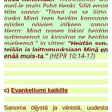
meil-le m
y
ös P
y
hä Henki. Sillä ensin
Hän sanoo: "Tämä on se liitto,
jonka Minä teen heidän kanssaan
näiden päivien jälkeen, sanoo
Herra: Minä panen lakini heidän
s
y
dämeensä ja kirjoitan ne heidän
mieleensä." Ja sitten:
"Heidän syn-
tejään ja laittomuuksiaan Minä en
(HEPR 10:14-17)
enää muis-ta
.
"
c)
Evankeliumi kaikille
Sanoma öljystä ja viinistä, uudesta