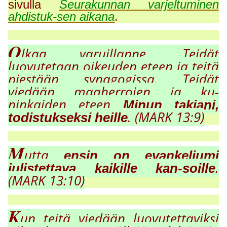
sivulla
Seurakunnan varjeltuminen
ahdistuk-sen aikana
.
O
lkaa varuillanne. Teidät
luovutetaan oikeuden eteen ja teitä
piestään synagogissa. Teidät
viedään maaherrojen ja ku-
ninkaiden eteen
Minun takiani,
. (MARK 13:9)
todistukseksi heille
M
utta
ensin on evankeliumi
.
julistettava kaikille kan-soille
(MARK 13:10)
K
un teitä viedään luovutettaviksi