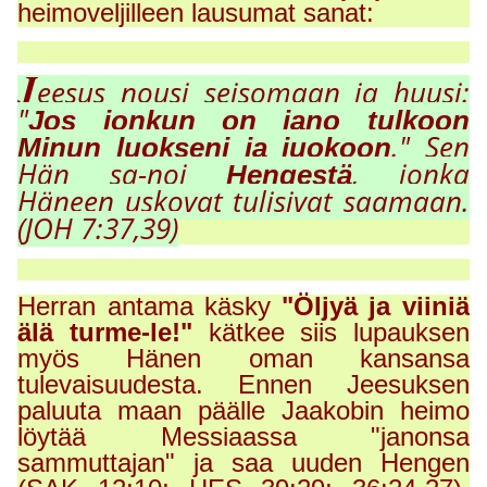
heimoveljilleen lausumat sanat:
J
eesus nousi seisomaan ja huusi:
"
Jos jonkun on jano tulkoon
." Sen
Minun luokseni ja juokoon
Hän sa-noi
, jonka
Hengestä
Häneen uskovat tulisivat saamaan.
(JOH 7:37,39)
Herran antama käsky
"Öljyä ja viiniä
älä turme-le!"
kätkee siis lupauksen
myös Hänen oman kansansa
tulevaisuudesta. Ennen Jeesuksen
paluuta maan päälle Jaakobin heimo
löytää Messiaassa "janonsa
sammuttajan" ja saa uuden Hengen