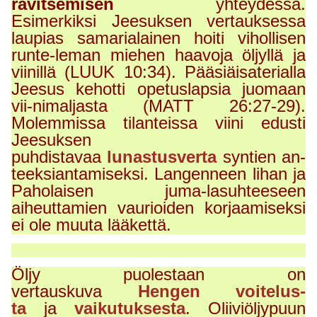
ravitsemisen
yhteydessä.
Esimerkiksi Jeesuksen vertauksessa
laupias samarialainen hoiti vihollisen
runte-leman miehen haavoja öljyllä ja
viinillä (LUUK 10:34). Pääsiäisaterialla
Jeesus kehotti opetuslapsia juomaan
vii-nimaljasta (MATT 26:27-29).
Molemmissa tilanteissa viini edusti
Jeesuksen
puhdistavaa
lunastusverta
syntien an-
teeksiantamiseksi. Langenneen lihan ja
Paholaisen juma-lasuhteeseen
aiheuttamien vaurioiden korjaamiseksi
ei ole muuta lääkettä.
Öljy puolestaan on
vertauskuva
Hengen voitelus-
ta
ja
vaikutuksesta
. Oliiviöljypuun