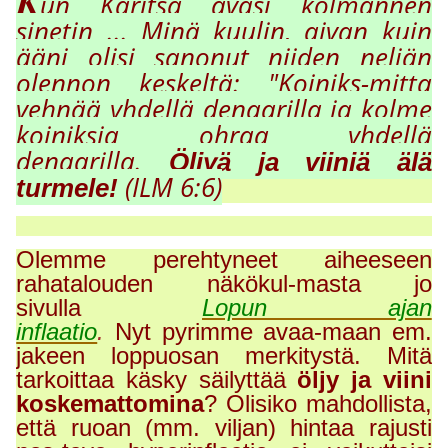
K
un Karitsa avasi kolmannen
sinetin ... Minä kuulin, aivan kuin
ääni olisi sanonut niiden neljän
olennon keskeltä: "Koiniks-mitta
vehnää
y
hdellä denaarilla ja kolme
koiniksia ohraa
y
hdellä
denaarilla.
Öljyä ja viiniä älä
(ILM 6:6)
turmele!
Olemme perehtyneet aiheeseen
rahatalouden näkökul-masta jo
sivulla
Lopun ajan
inflaatio
.
Nyt pyrimme avaa-maan em.
jakeen loppuosan merkitystä. Mitä
tarkoittaa käsky säilyttää
öljy ja viini
koskemattomina
? Olisiko mahdollista,
että ruoan (mm. viljan) hintaa rajusti