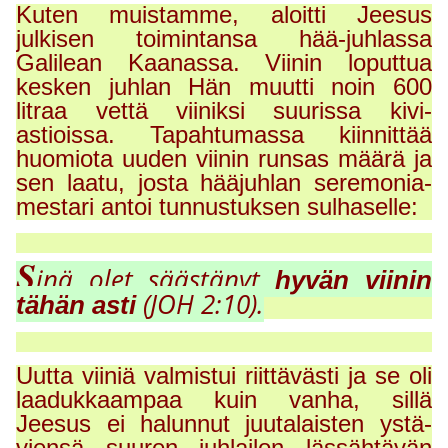
Kuten muistamme, aloitti Jeesus
julkisen toimintansa hää-juhlassa
Galilean Kaanassa. Viinin loputtua
kesken juhlan Hän muutti noin 600
litraa vettä viiniksi suurissa kivi-
astioissa. Tapahtumassa kiinnittää
huomiota uuden viinin runsas määrä ja
sen laatu, josta hääjuhlan seremonia-
mestari antoi tunnustuksen sulhaselle:
S
inä olet säästänyt
hyvän viinin
(JOH 2:10).
tähän asti
Uutta viiniä valmistui riittävästi ja se oli
laadukkaampaa kuin vanha, sillä
Jeesus ei halunnut juutalaisten ystä-
viensä suuren juhlailon lässähtävän