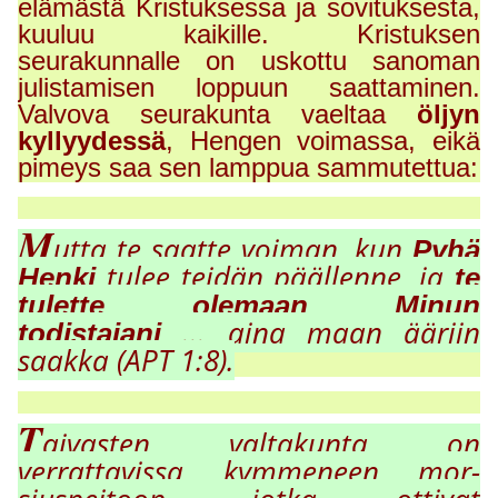
elämästä Kristuksessa ja sovituksesta,
kuuluu kaikille. Kristuksen
seurakunnalle on uskottu sanoman
julistamisen loppuun saattaminen.
Valvova seurakunta vaeltaa
öljyn
kyllyydessä
, Hengen voimassa, eikä
pimeys saa sen lamppua sammutettua:
M
utta te saatte voiman, kun
Pyhä
tulee teidän päällenne, ja
Henki
te
tulette olemaan Minun
... aina maan ääriin
todistajani
saakka (APT 1:8).
T
aivasten valtakunta on
verrattavissa k
y
mmeneen mor-