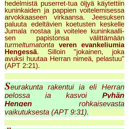
hedelmistä puserret-tua öljyä käytettiin
kuninkaiden ja pappien voitelemisessa
arvokkaaseen virkaansa. Jeesuksen
paluuta edeltävien koetusten keskelle
Jumala nostaa ja voitelee kuninkaalli-
sen papistonsa välittämään
turmeltumatonta
veren evankeliumia
Hengessä
. Silloin "jokainen, joka
avuksi huutaa Herran nimeä, pelastuu"
(APT 2:21).
S
eurakunta rakentui ja eli Herran
pelossa ja kasvoi
Pyhän
Hengen
rohkaisevasta
vaikutuksesta (APT 9:31).