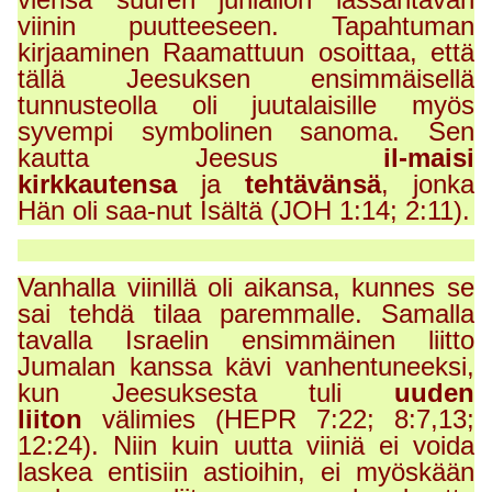
viinin puutteeseen. Tapahtuman
kirjaaminen Raamattuun osoittaa, että
tällä Jeesuksen ensimmäisellä
tunnusteolla oli juutalaisille myös
syvempi symbolinen sanoma. Sen
kautta Jeesus
il-maisi
kirkkautensa
ja
tehtävänsä
, jonka
Hän oli saa-nut Isältä (JOH 1:14; 2:11).
Vanhalla viinillä oli aikansa, kunnes se
sai tehdä tilaa paremmalle. Samalla
tavalla Israelin ensimmäinen liitto
Jumalan kanssa kävi vanhentuneeksi,
kun Jeesuksesta tuli
uuden
liiton
välimies (HEPR 7:22; 8:7,13;
12:24). Niin kuin uutta viiniä ei voida
laskea entisiin astioihin, ei myöskään