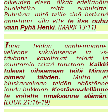
oikeuden eteen, älkää edeltäpäin
huolehtiko, mitä puhuisitte.
Puhukaa, mitä teille sinä hetkenä
annetaan, sillä ette
te itse puhu
. (MARK 13:11)
vaan Pyhä Henki
J
opa teidän vanhempanne,
veljenne, sukulaisenne ja
y
s-
tävänne kavaltavat teidät ja
muutamia teistä tapetaan.
Kaikki
tulevat vihaamaan teitä Minun
Mutta ei
nimeni tähden.
hiuskarvakaan teidän päästänne
joudu hukkaan.
Kestävyy-dellänne
.
te voitatte omaksenne elämän
(LUUK 21:16-19)