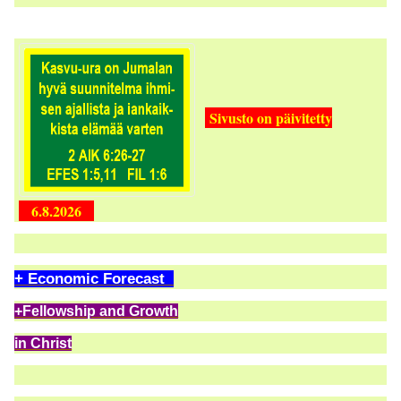
Sivusto on päivitetty
6.8.2026
+ Economic Forecast
+Fellowship and Growth
in Christ