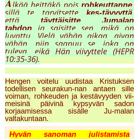
Ä
lkää heittäkö pois
,
rohkeuttanne
sillä te tarvitsette
,
kes-tävyyttä
että
täyttäisitte Jumalan
ja saisitte sen, mikä on
tahdon
luvattu. Vielä vähän aikaa, aivan
vähän, niin saapuu se, joka on
tuleva, eikä Hän viivyttele (HEPR
10:35-36).
Hengen voitelu uudistaa Kristuksen
todellisen seurakun-nan antaen sille
voiman, rohkeuden ja kestävyyden vii-
meisinä päivinä kypsyvän sadon
korjaamisessa sisälle Ju-malan
valtakuntaan.
Hyvän sanoman julistamista