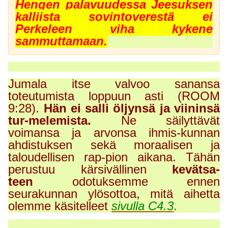
Hengen palavuudessa Jeesuksen
kalliista sovintoverestä ei
Perkeleen viha kykene
sammuttamaan.
Jumala itse valvoo sanansa
toteutumista loppuun asti (ROOM
9:28).
Hän ei salli öljynsä ja viininsä
tur-melemista.
Ne säilyttävät
voimansa ja arvonsa ihmis-kunnan
ahdistuksen sekä moraalisen ja
taloudellisen rap-pion aikana. Tähän
perustuu kärsivällinen
kevätsa-
teen
odotuksemme ennen
seurakunnan ylösottoa, mitä aihetta
olemme käsitelleet
sivulla C4.3
.