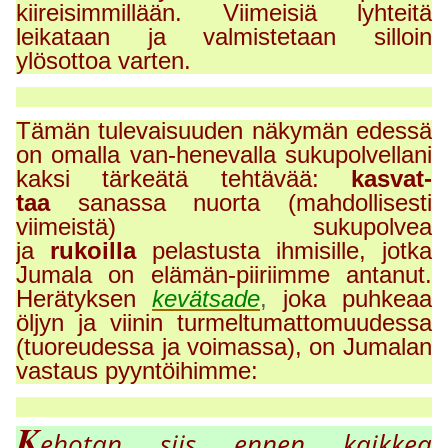
kiireisimmillään. Viimeisiä lyhteitä
leikataan ja valmistetaan silloin
ylösottoa varten.
Tämän tulevaisuuden näkymän edessä
on omalla van-henevalla sukupolvellani
kaksi tärkeätä tehtävää:
kasvat-
taa
sanassa nuorta (mahdollisesti
viimeistä) sukupolvea
ja
rukoilla
pelastusta ihmisille, jotka
Jumala on elämän-piiriimme antanut.
Herätyksen
kevätsade
,
joka puhkeaa
öljyn ja viinin turmeltumattomuudessa
(tuoreudessa ja voimassa), on Jumalan
vastaus pyyntöihimme:
K
ehotan siis ennen kaikkea