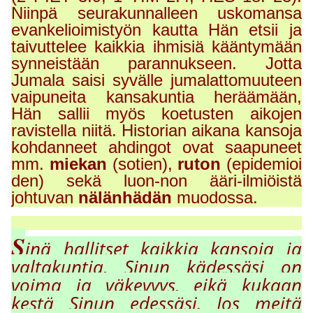
Niinpä seurakunnalleen uskomansa
evankelioimistyön kautta Hän etsii ja
taivuttelee kaikkia ihmisiä kääntymään
synneistään parannukseen. Jotta
Jumala saisi syvälle jumalattomuuteen
vaipuneita kansakuntia heräämään,
Hän sallii myös koetusten aikojen
ravistella niitä. Historian aikana kansoja
kohdanneet ahdingot ovat saapuneet
mm.
miekan
(sotien),
ruton
(epidemioi
den) sekä luon-non ääri-ilmiöistä
johtuvan
nälänhädän
muodossa.
S
inä hallitset kaikkia kansoja ja
valtakuntia, Sinun kädessäsi on
voima ja väkev
yy
s, eikä kukaan
kestä Sinun edessäsi. Jos meitä