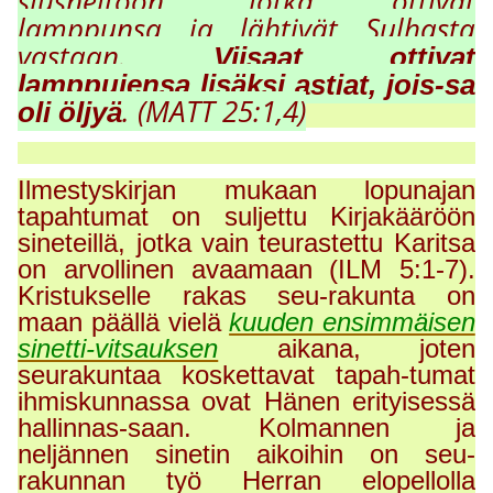
siusneitoon, jotka ottivat
lamppunsa ja lähtivät Sulhasta
vastaan.
Viisaat ottivat
lamppujensa lisäksi astiat, jois-sa
. (MATT 25:1,4)
oli öljyä
Ilmestyskirjan mukaan lopunajan
tapahtumat on suljettu Kirjakääröön
sineteillä, jotka vain teurastettu Karitsa
on arvollinen avaamaan (ILM 5:1-7).
Kristukselle rakas seu-rakunta on
maan päällä vielä
kuuden ensimmäisen
sinetti-vitsauksen
aikana, joten
seurakuntaa koskettavat tapah-tumat
ihmiskunnassa ovat Hänen erityisessä
hallinnas-saan. Kolmannen ja
neljännen sinetin aikoihin on seu-
rakunnan työ Herran elopellolla