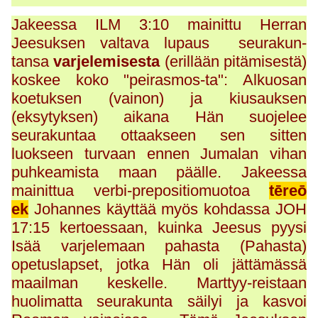
Jakeessa ILM 3:10 mainittu Herran
Jeesuksen valtava lupaus seurakun-
tansa
varjelemisesta
(erillään pitämisestä)
koskee koko "peirasmos-ta": Alkuosan
koetuksen (vainon) ja kiusauksen
(eksytyksen) aikana Hän suojelee
seurakuntaa ottaakseen sen sitten
luokseen turvaan ennen Jumalan vihan
puhkeamista maan päälle. Jakeessa
mainittua verbi-prepositiomuotoa
tēreō
ek
Johannes käyttää myös kohdassa JOH
17:15 kertoessaan, kuinka Jeesus pyysi
Isää varjelemaan pahasta (Pahasta)
opetuslapset, jotka Hän oli jättämässä
maailman keskelle. Marttyy-reistaan
huolimatta seurakunta säilyi ja kasvoi