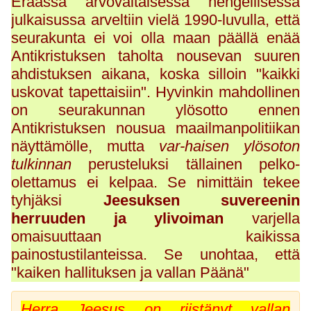
Eräässä arvovaltaisessa hengellisessä
julkaisussa arveltiin vielä 1990-luvulla, että
seurakunta ei voi olla maan päällä enää
Antikristuksen taholta nousevan suuren
ahdistuksen aikana, koska silloin "kaikki
uskovat tapettaisiin". Hyvinkin mahdollinen
on seurakunnan ylösotto ennen
Antikristuksen nousua maailmanpolitiikan
näyttämölle, mutta
var-haisen ylösoton
tulkinnan
perusteluksi tällainen pelko-
olettamus ei kelpaa. Se nimittäin tekee
tyhjäksi
Jeesuksen suvereenin
herruuden ja ylivoiman
varjella
omaisuuttaan kaikissa
painostustilanteissa. Se unohtaa, että
"kaiken hallituksen ja vallan Päänä"
Herra Jeesus on riistänyt vallan