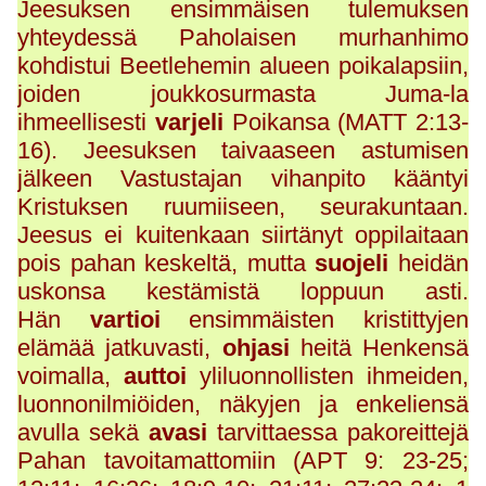
Jeesuksen ensimmäisen tulemuksen
yhteydessä Paholaisen murhanhimo
kohdistui Beetlehemin alueen poikalapsiin,
joiden joukkosurmasta Juma-la
ihmeellisesti
varjeli
Poikansa (MATT 2:13-
16). Jeesuksen taivaaseen astumisen
jälkeen Vastustajan vihanpito kääntyi
Kristuksen ruumiiseen, seurakuntaan.
Jeesus ei kuitenkaan siirtänyt oppilaitaan
pois pahan keskeltä, mutta
suojeli
heidän
uskonsa kestämistä loppuun asti.
Hän
vartioi
ensimmäisten kristittyjen
elämää jatkuvasti,
ohjasi
heitä Henkensä
voimalla,
auttoi
yliluonnollisten ihmeiden,
luonnonilmiöiden, näkyjen ja enkeliensä
avulla sekä
avasi
tarvittaessa pakoreittejä
Pahan tavoitamattomiin (APT 9: 23-25;