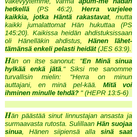
väkevyytemme, varma
apum-me
hädän
hetkellä
(PS 46:2).
Herra varjelee
kaikkia, jotka Häntä rakastavat
, mutta
kaikki jumalattomat Hän hukuttaa (PS
145:20). Kaikissa heidän ahdistuksissaan
oli Hänelläkin ahdistus,
Hänen lähet-
tämänsä enkeli pelasti heidät
(JES 63:9).
H
än on itse sanonut: "
En Minä sinua
hylkää enkä jätä
." Siksi me sanomme
turvallisin mielin: "Herra on minun
auttajani, en minä pel-kää.
Mitä voi
ihminen minulle tehdä?
" (HEPR 13:5-6)
H
än päästää sinut linnustajan ansasta ja
surmaavasta rutosta. Sulillaan
Hän suojaa
sinua
, Hänen siipiensä alla
sinä saat