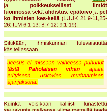
ja
poikkeukselliset ilmiöt
luonnossa
sekä
ahdistus
,
epätoivo
ja
pel
ko ihmisten kes-kellä
(LUUK 21:9-11,25-
26; ILM 6:1-13; 8:7-12; 9:1-19).
Siltikään, ihmiskunnan tulevaisuutta
käsitellessään
Jeesus ei missään vaiheessa puhunut
tästä
Paholaisen vihan
ajasta
erityisenä uskovien murhaamisen
ajanjaksona.
Kuinka voisikaan kalliisti lunastettu
seurakunta matkansa viime metreillä jäädä