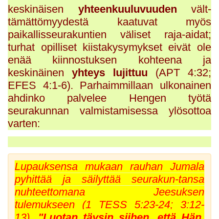
keskinäisen
yhteenkuuluvuuden
vält-
tämättömyydestä kaatuvat myös
paikallisseurakuntien väliset raja-aidat;
turhat opilliset kiistakysymykset eivät ole
enää kiinnostuksen kohteena ja
keskinäinen
yhteys lujittuu
(APT 4:32;
EFES 4:1-6). Parhaimmillaan ulkonainen
ahdinko palvelee Hengen työtä
seurakunnan valmistamisessa ylösottoa
varten:
Lupauksensa mukaan rauhan Jumala
pyhittää ja säilyttää seurakun-tansa
nuhteettomana
Jeesuksen
tulemukseen
(1 TESS 5:23-24; 3:12-
.
13)
"Luotan täysin siihen, että Hän,