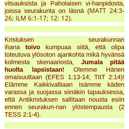
vitsauksista ja Paholaisen vi-hanpidosta,
MATT
24:3-
joissa seurakunta on läsnä (
26; ILM 6:1-17; 12: 12).
Kristuksen seurakunnan
ihana
toivo
kumpuaa siitä, että olipa
toteutuva ylösoton ajankohta mikä hyvänsä
kolmesta skenaariosta,
Jumala pitää
huolta lapsistaan!
Olemme Hänen
omaisuuttaan (EFES 1:13-14; TIIT 2:14)!
Elämme Kaikkivaltiaan Isämme käden
varassa ja suojassa siinäkin tapauksessa,
että Antikristuksen sallitaan nousta esiin
ennen seurakun-nan ylöstempausta (2
TESS 2:1-4).