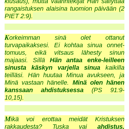
kiusaus), mutta väärintekijät Hän säilyttää
rangaistuksen alaisina tuomion päivään (2
PIET 2:9).
K
orkeimman sinä olet ottanut
turvapaikaksesi. Ei kohtaa sinua onnet-
tomuus, eikä vitsaus lähesty sinun
majaasi. Sillä
Hän antaa enke-leilleen
sinusta käskyn
varjella sinua
kaikilla
teilläsi. Hän huutaa Minua avukseen, ja
Minä vastaan hänelle.
Minä olen hänen
kanssaan ahdistuksessa
(PS 91:9-
10,15).
M
ikä voi erottaa meidät Kristuksen
rakkaudesta? Tuska vai
ahdistus,