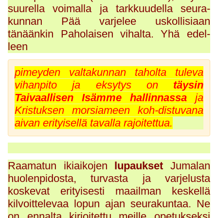
suurella voimalla ja tarkkuudella seura-
kunnan Pää varjelee uskollisiaan
tänäänkin Paholaisen vihalta. Yhä edel-
leen
pimeyden valtakunnan taholta tuleva
vihanpito ja eksytys on
täysin
Taivaallisen Isämme hallinnassa
ja
Kristuksen morsiameen koh-distuvana
aivan erityisellä tavalla rajoitettua.
Raamatun ikiaikojen
lupaukset
Jumalan
huolenpidosta, turvasta ja varjelusta
koskevat erityisesti maailman keskellä
kilvoittelevaa lopun ajan seurakuntaa. Ne
on ennalta kirjoitettu meille opetukseksi