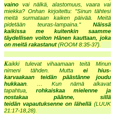
vaino
vai nälkä, alastomuus, vaara vai
miekka? Onhan kirjoitettu: "Sinun tähtesi
meitä surmataan kaiken päivää. Meitä
pidetään teuras-lampaina."
Näissä
kaikissa me kuitenkin saamme
täydellisen voiton Hänen kauttaan, joka
on meitä rakastanut
(ROOM 8:35-37).
K
aikki tulevat vihaamaan teitä Minun
nimeni tähden. Mutta
ei hius-
karvaakaan teidän päästänne joudu
hukkaan
. … Kun nämä alkavat
tapahtua,
rohkaiskaa mielenne ja
nostakaa päänne, sillä
teidän vapautuksenne on lähellä
(LUUK
21:17-18,28).