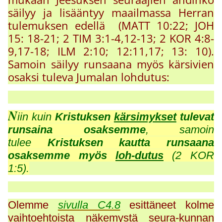
säilyy ja lisääntyy maailmassa Herran
tulemuksen edellä (MATT 10:22; JOH
15: 18-21; 2 TIM 3:1-4,12-13; 2 KOR 4:8-
9,17-18; ILM 2:10; 12:11,17; 13: 10).
Samoin säilyy runsaana myös kärsivien
osaksi tuleva Jumalan lohdutus:
N
iin kuin
Kristuksen
kärsimykset
tulevat
runsaina osaksemme
, samoin
tulee
Kristuksen kautta runsaana
osaksemme myös
loh-dutus
(2 KOR
1:5).
Olemme
sivulla C4.8
esittäneet kolme
vaihtoehtoista näkemystä seura-kunnan