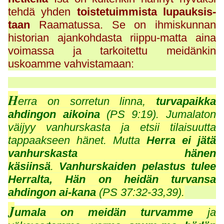
tehdä yhden
toistetuimmista lupauksis-
taan
Raamatussa. Se on ihmiskunnan
historian ajankohdasta riippu-matta aina
voimassa ja tarkoitettu meidänkin
uskoamme vahvistamaan:
H
erra on sorretun linna,
turvapaikka
ahdingon aikoina
(PS 9:19). Jumalaton
väijyy vanhurskasta ja etsii tilaisuutta
tappaakseen hänet. Mutta
Herra ei jätä
vanhurskasta hänen
käsiinsä
.
Vanhurskaiden pelastus tulee
Herralta, Hän on heidän turvansa
ahdingon ai-kana
(PS 37:32-33,39).
J
umala on meidän turvamme
ja