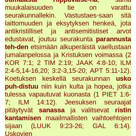
muukalaisuuden tie on varattu
seurakunnallekin. Vastustaes-saan sitä
laittomuuden ja eksytyksen henkeä, jota
antikristilliset ja antisemitistiset arvot
edustavat, joutuu seurakunta
parannusta
teh-den
etsimään alkuperäistä vaellustaan
jumalanpelossa ja Kristuksen voimassa (2
KOR 7:1; 2 TIM 2:19; JAAK 4:8-10; ILM
2:4-5,14-16,20; 3:2-3,15-20; APT 5:11-12).
Koetuksen keskellä seurakunnan
usko
puh-distuu
niin kuin kulta ja hopea, jotka
tulessa vapautuvat kuonasta (1 PIET 1:6-
7; ILM 14:12). Jeesuksen seuraajat
pitäytyvät
sanassa
ja valitsevat
ristin
kantamisen
maailmallisten vaihtoehtojen
sijaan (LUUK 9:23-26; GAL 6:14).
Uskovien