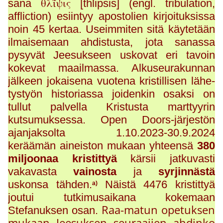
θλῖψις
sana
[thlipsis] (engl. tribulation,
affliction) esiintyy apostolien kirjoituksissa
noin 45 kertaa. Useimmiten sitä käytetään
ilmaisemaan ahdistusta, jota sanassa
pysyvät Jeesukseen uskovat eri tavoin
kokevat maailmassa. Alkuseurakunnan
jälkeen jokaisena vuotena kristillisen lähe-
tystyön historiassa joidenkin osaksi on
tullut palvella Kristusta marttyyrin
kutsumuksessa. Open Doors-järjestön
ajanjaksolta 1.10.2023-30.9.2024
keräämän aineiston mukaan yhteensä
380
miljoonaa kristittyä
kärsii jatkuvasti
vakavasta
vainosta
ja
syrjinnästä
uskonsa tähden.
Näistä 4476 kristittyä
a)
joutui tutkimusaikana kokemaan
Raa-matun opetuksen
Stefanuksen osan.
mukaan Jeesuksen seuraajien ahdinko