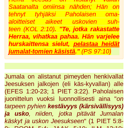
Saatanalta omiinsa nähden; Hän on
tehnyt tyhjäksi Paholaisen oma-
aloitteiset aikeet uskovien suh-
teen
(KOL 2:10
)
.
"Te, jotka rakastatte
Herraa, vihatkaa pahaa. Hän varjelee
hurskaittensa sielut,
pelastaa heidät
jumalat-tomien käsistä
."
(PS 97:10)
Jumala on alistanut pimeyden henkivallat
Jeesuksen jalkojen (eli käs-kyvallan) alle
(EFES 1:20-23; 1 PIET 3:22). Paholaisen
juonittelun vuoksi luonnollisesti aina "
on
tarpeen pyhien
kestävyys (kärsivällisyys)
ja
usko
, niiden, jotka pitävät Jumalan
käskyt ja uskon Jeesukseen
" (1 PIET 5:8-