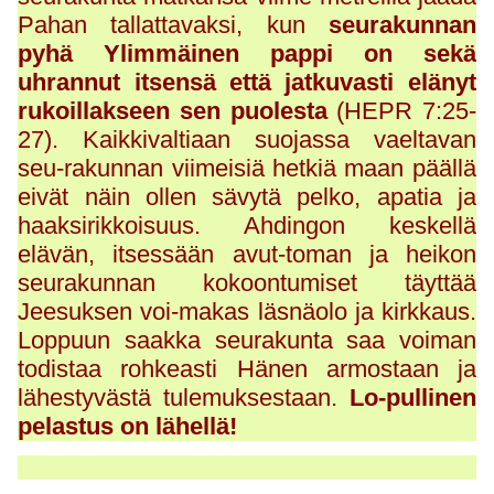
Pahan tallattavaksi, kun
seurakunnan
pyhä Ylimmäinen pappi on sekä
uhrannut itsensä että jatkuvasti elänyt
rukoillakseen sen puolesta
(HEPR 7:25-
27). Kaikkivaltiaan suojassa vaeltavan
seu-rakunnan viimeisiä hetkiä maan päällä
eivät näin ollen sävytä pelko, apatia ja
haaksirikkoisuus. Ahdingon keskellä
elävän, itsessään avut-toman ja heikon
seurakunnan kokoontumiset täyttää
Jeesuksen voi-makas läsnäolo ja kirkkaus.
Loppuun saakka seurakunta saa voiman
todistaa rohkeasti Hänen armostaan ja
lähestyvästä tulemuksestaan.
Lo-pullinen
pelastus on lähellä!