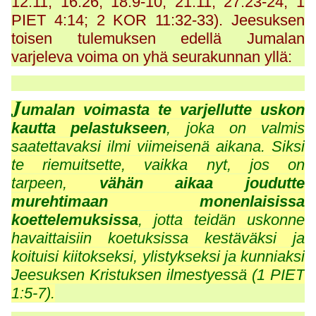
12:11; 16:26; 18:9-10; 21:11; 27:23-24; 1
PIET 4:14; 2 KOR 11:32-33). Jeesuksen
toisen tulemuksen edellä Jumalan
varjeleva voima on yhä seurakunnan yllä:
J
umalan voimasta te varjellutte uskon
kautta pelastukseen
, joka on valmis
saatettavaksi ilmi viimeisenä aikana. Siksi
te riemuitsette, vaikka nyt, jos on
tarpeen,
vähän aikaa joudutte
murehtimaan monenlaisissa
koettelemuksissa
, jotta teidän uskonne
havaittaisiin koetuksissa kestäväksi ja
koituisi kiitokseksi, ylistykseksi ja kunniaksi
Jeesuksen Kristuksen ilmestyessä (1 PIET
1:5-7).