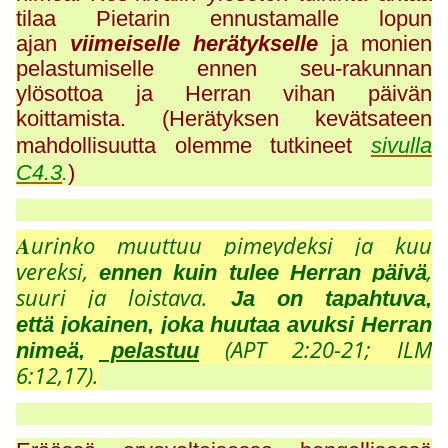
tilaa Pietarin ennustamalle lopun
ajan
viimeiselle herätykselle
ja monien
pelastumiselle ennen seu-rakunnan
ylösottoa ja Herran vihan päivän
koittamista. (Herätyksen kevätsateen
mahdollisuutta olemme tutkineet
sivulla
C4.
3
.
)
A
urinko muuttuu pimeydeksi ja kuu
vereksi,
,
ennen kuin tulee Herran päivä
suuri ja loistava.
Ja on tapahtuva,
että
jokainen, joka huutaa avuksi Herran
(APT 2:20-21; ILM
nimeä, pelastuu
6:12,17).