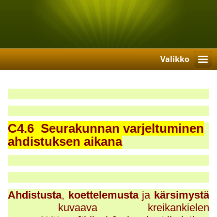
Valikko
C4.6 Seurakunnan varjeltuminen
ahdistuksen aikana
Ahdistusta
,
koettelemusta
ja
kärsimystä
kuvaava kreikankielen