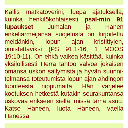
Kallis matkatoverini, luepa ajatuksella,
kuinka henkilökohtaisesti
psal-min 91
lupaukset
Jumalan ja Hänen
enkeliarmeijansa suojelusta on kirjoitettu
meidänkin, lopun ajan kristittyjen,
omistettaviksi (PS 91:1-16; 1 MOOS
19:10-11). On ehkä vaikea käsittää, kuinka
yksilöllisesti Herra tahtoo valvoa jokaisen
omansa uskon säilymistä ja hyvän suunni-
telmansa toteutumista lopun ajan ahdingon
luonteesta riippumatta. Hän varjelee
koetuksen hetkestä kutakin seurakuntansa
uskovaa erikseen siellä, missä tämä asuu.
Katso Häneen, luota Häneen, vaella
Hänessä!