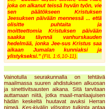
joka on alkanut teissä hyvän työn, vie
sen päätökseen
Kristuksen
Jeesuksen päivään mennessä
... että
olisitte puhtaita ja
moitteettomia
Kristuksen päivään
saakka
täynnä vanhurskauden
hedelmää, jonka Jee-sus Kristus saa
aikaan Jumalan kunniaksi ja
ylistykseksi."
(FIL 1:6,10-11).
Vainotulla seurakunnalla on tehtävä
maailmassa suuren ahdistuksen alkuosan
ja sinettivitsausten aikana. Sitä tarvitaan
auttamaan niitä, jotka maail-manlaajuisen
hädän keskeltä huutavat avuksi Herran
nimeä.
Kes-kivälin ylösoton tulkinta
antaa