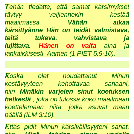
T
ehän tiedätte, että samat kärsimykset
täytyy veljiennekin kestää
maailmassa.
Vähän aikaa
kärsittyänne Hän on teidät valmistava,
teitä tukeva, vahvistava ja
lujittava
.
Hänen on valta
aina ja
iankaikkisesti. Aamen (1 PIET 5:9-10).
K
oska olet noudattanut Minun
kestävyyteen kehottavaa sanaani,
niin
Minäkin varjelen sinut koetuksen
hetkestä
, joka on tulossa koko maailmaan
koettelemaan niitä, jotka asuvat maan
päällä (ILM 3:10).
E
ttäs pidit Minun kärsivällisyyteni sanat,