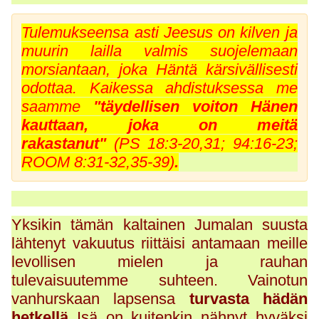
Tulemukseensa asti Jeesus on kilven ja
muurin lailla valmis suojelemaan
morsiantaan, joka Häntä kärsivällisesti
odottaa. Kaikessa ahdistuksessa me
saamme
"täydellisen voiton Hänen
kauttaan, joka on meitä
rakastanut"
(PS 18:3-20,31; 94:16-23;
ROOM 8:31-32,35-39
)
.
Yksikin tämän kaltainen Jumalan suusta
lähtenyt vakuutus riittäisi antamaan meille
levollisen mielen ja rauhan
tulevaisuutemme suhteen. Vainotun
vanhurskaan lapsensa
turvasta
hädän
hetkellä
Isä on kuitenkin nähnyt hyväksi