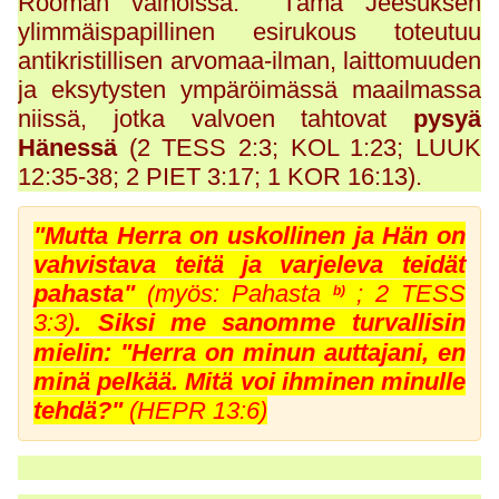
Rooman vainoissa. Tämä Jeesuksen
ylimmäispapillinen esirukous toteutuu
antikristillisen arvomaa-ilman, laittomuuden
ja eksytysten ympäröimässä maailmassa
niissä, jotka valvoen tahtovat
pysyä
Hänessä
(2 TESS 2:3; KOL 1:23; LUUK
12:35-38; 2 PIET 3:17; 1 KOR 16:13).
"Mutta Herra on uskollinen ja Hän on
vahvistava teitä ja varjeleva teidät
pahasta"
(
myös: Pahasta
; 2 TESS
b)
3:
3
)
. Siksi me sanomme turvallisin
mielin: "Herra on minun auttajani, en
minä pelkää. Mitä voi ihminen minulle
tehdä?"
(HEPR 13:6)