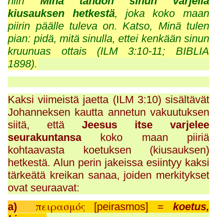
niin
Minä tahdon sinun varjella
kiusauksen hetkestä
, joka koko maan
piirin päälle tuleva on. Katso, Minä tulen
pian: pidä, mitä sinulla, ettei kenkään sinun
kruunuas ottais (ILM 3:10-11; BIBLIA
1898).
Kaksi viimeistä jaetta (ILM 3:10) sisältävät
Johanneksen kautta annetun vakuutuksen
siitä, että
Jeesus itse varjelee
seurakuntansa
koko maan piiriä
kohtaavasta koetuksen (kiusauksen)
hetkestä. Alun perin jakeissa esiintyy kaksi
tärkeätä kreikan sanaa, joiden merkitykset
ovat seuraavat:
πειρασμός
a)
[peirasmos] =
koetus,