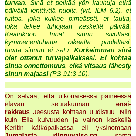
turvan
. Sinä et pelkää yön kauhuja etkä
päivällä lentävää nuolta (vrt. ILM 6:2), et
ruttoa, joka kulkee pimeässä, et tautia,
joka tekee tuhojaan keskellä päivää.
Kaatukoon tuhat sinun sivultasi,
kymmenentuhatta oikealta puoleltasi,
mutta sinuun ei satu.
Korkeimman sinä
olet ottanut turvapaikaksesi. Ei kohtaa
sinua onnettomuus, eikä vitsaus lähesty
sinun majaasi
(PS 91:3-10).
On selvää, että ulkonaisessa paineessa
elävän seurakunnan
ensi-
rakkaus
Jeesusta kohtaan uudistuu. Niin
kuin Elia kuivuuden ja vainon keskellä
Keritin kätköpaikassa eli yksinomaan
Jumalasta riippuvaise-na
, sama