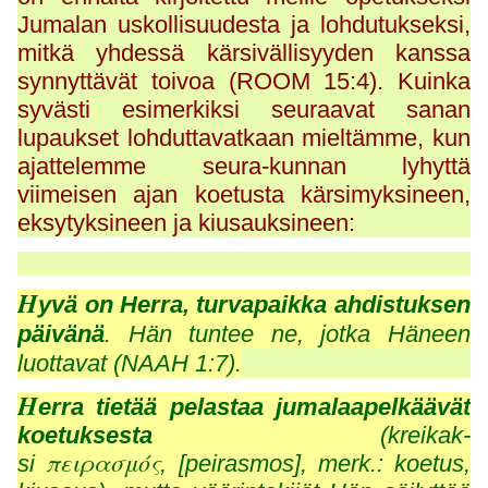
Jumalan uskollisuudesta ja lohdutukseksi,
mitkä yhdessä kärsivällisyyden kanssa
synnyttävät toivoa (ROOM 15:4). Kuinka
syvästi esimerkiksi seuraavat sanan
lupaukset lohduttavatkaan mieltämme, kun
ajattelemme seura-kunnan lyhyttä
viimeisen ajan koetusta kärsimyksineen,
eksytyksineen ja kiusauksineen:
H
yvä on Herra, turvapaikka ahdistuksen
päivänä
. Hän tuntee ne, jotka Häneen
luottavat (NAAH 1:7).
H
erra tietää pelastaa jumalaapelkäävät
koetuksesta
(kreikak-
πειρασμός
si
, [peirasmos], merk.: koetus,