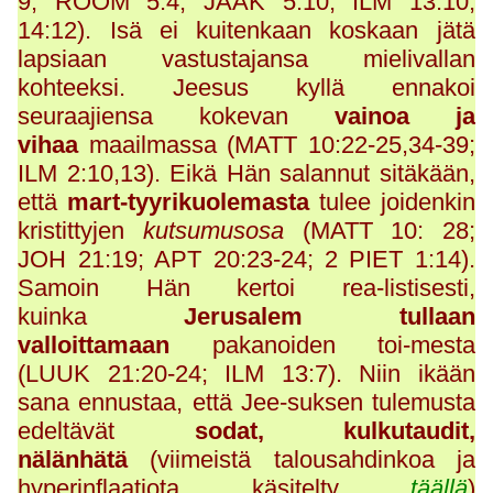
9; ROOM 5:4; JAAK 5:10; ILM 13:10;
14:12). Isä ei kuitenkaan koskaan jätä
lapsiaan vastustajansa mielivallan
kohteeksi. Jeesus kyllä ennakoi
seuraajiensa kokevan
vainoa ja
vihaa
maailmassa (MATT 10:22-25,34-39;
ILM 2:10,13).
Eikä Hän salannut sitäkään,
että
mart-tyyrikuolemasta
tulee joidenkin
kristittyjen
kutsumusosa
(MATT 10: 28;
JOH 21:19; APT 20:23-24; 2 PIET 1:14).
Samoin Hän kertoi rea-listisesti,
kuinka
Jerusalem tullaan
valloittamaan
pakanoiden toi-mesta
(LUUK 21:20-24; ILM 13:7). Niin ikään
sana ennustaa, että Jee-suksen tulemusta
edeltävät
sodat, kulkutaudit,
nälänhätä
(viimeistä talousahdinkoa ja
hyperinflaatiota käsitelty
täällä
)