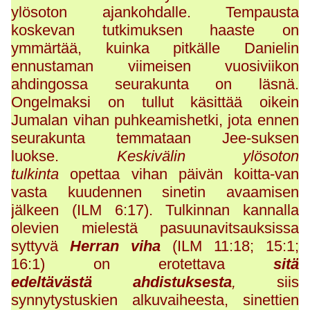
ylösoton ajankohdalle. Tempausta
koskevan tutkimuksen haaste on
ymmärtää, kuinka pitkälle Danielin
ennustaman viimeisen vuosiviikon
ahdingossa seurakunta on läsnä.
Ongelmaksi on tullut käsittää oikein
Jumalan vihan puhkeamishetki, jota ennen
seurakunta temmataan Jee-suksen
luokse.
Keskivälin ylösoton
tulkinta
opettaa vihan päivän koitta-van
vasta kuudennen sinetin avaamisen
jälkeen (ILM 6:17). Tulkinnan kannalla
olevien mielestä pasuunavitsauksissa
syttyvä
Herran viha
(ILM 11:18; 15:1;
16:1) on erotettava
sitä
edeltävästä
ahdistuksesta
,
siis
synnytystuskien alkuvaiheesta, sinettien