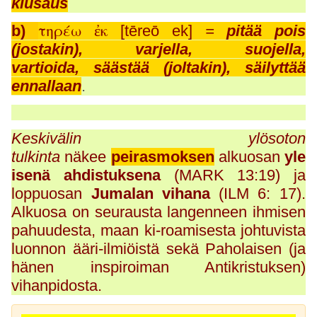
kiusaus
τηρέω ἐκ
b)
[tēreō ek]
=
pitää pois
(jostakin),
varjella, suojella,
vartioida,
säästää (joltakin), säilyttää
ennallaan
.
Keskivälin ylösoton
tulkinta
näkee
peirasmoksen
alkuosan
yle
isenä ahdistuksena
(MARK 13:19) ja
loppuosan
Jumalan vihana
(ILM 6: 17).
Alkuosa on seurausta langenneen ihmisen
pahuudesta, maan ki-roamisesta johtuvista
luonnon ääri-ilmiöistä sekä Paholaisen (ja
hänen inspiroiman Antikristuksen)
vihanpidosta.