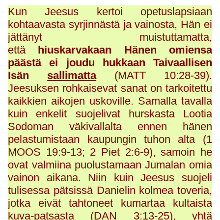
Kun Jeesus kertoi opetuslapsiaan
kohtaavasta syrjinnästä ja vainosta, Hän ei
jättänyt muistuttamatta,
että
hiuskarvakaan Hänen omiensa
päästä ei joudu hukkaan Taivaallisen
Isän
sallimatta
(MATT 10:28-39).
Jeesuksen rohkaisevat sanat on tarkoitettu
kaikkien aikojen uskoville. Samalla tavalla
kuin enkelit suojelivat hurskasta Lootia
Sodoman väkivallalta ennen hänen
pelastumistaan kaupungin tuhon alta (1
MOOS 19:9-13; 2 Piet 2:6-9), samoin he
ovat valmiina puolustamaan Jumalan omia
vainon aikana. Niin kuin Jeesus suojeli
tulisessa pätsissä Danielin kolmea toveria,
jotka eivät tahtoneet kumartaa kultaista
kuva-patsasta (DAN 3:13-25), yhtä